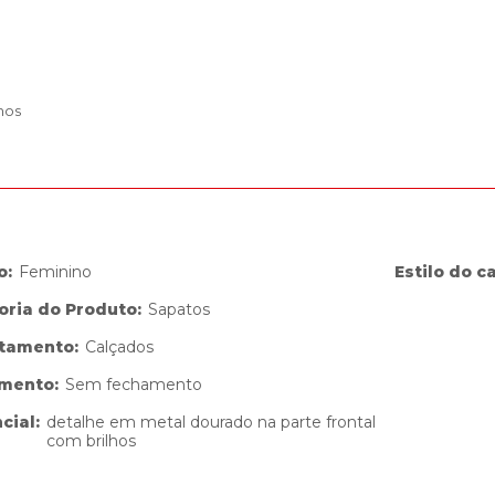
hos
o
:
Feminino
Estilo do c
oria do Produto
:
Sapatos
tamento
:
Calçados
amento
:
Sem fechamento
cial
:
detalhe em metal dourado na parte frontal
com brilhos