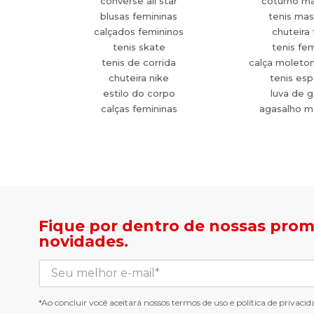
converse all star
coturno ma
blusas femininas
tenis mas
calçados femininos
chuteira 
tenis skate
tenis fe
tenis de corrida
calça moleto
chuteira nike
tenis esp
estilo do corpo
luva de g
calças femininas
agasalho m
Fique por dentro de nossas pro
novidades.
*Ao concluir você aceitará nossos
termos de uso
e
política de privacid