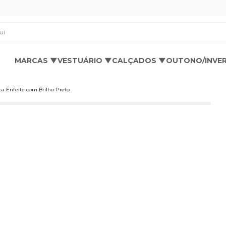
os aqui
MARCAS ▼
VESTUÁRIO ▼
CALÇADOS ▼
OUTONO/INVE
 Enfeite com Brilho Preto