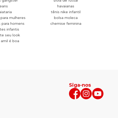
s gangster
bola de futsal
jeans
havaianas
aiataria
tênis nike infantil
 para mulheres
bolsa moleca
s para homens
chemise feminina
es infantis
te seu look
 amil é boa
Siga-nos