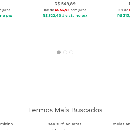
R$
549
,
89
 juros
10
x de
R$
54
,
98
sem juros
10
x de
 no pix
R$
522
,
40
à vista no pix
R$
313
,
Termos Mais Buscados
eminino
sea surf jaquetas
meias an