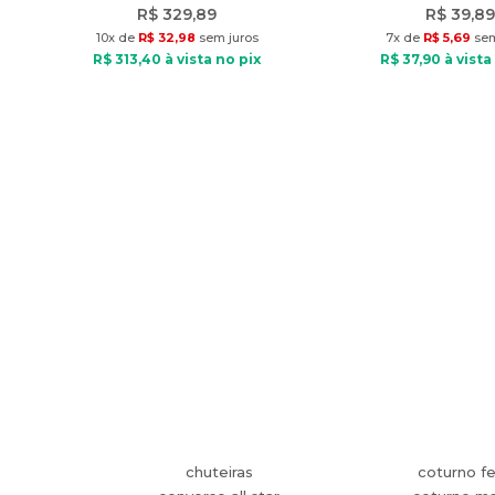
R$
329
,
89
R$
39
,
89
10
x de
R$
32
,
98
sem juros
7
x de
R$
5
,
69
sem
R$
313
,
40
à vista no pix
R$
37
,
90
à vista
chuteiras
coturno f