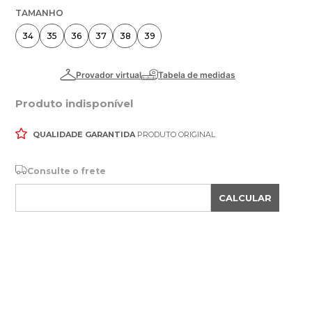
TAMANHO
34
35
36
37
38
39
Produto indisponível
QUALIDADE GARANTIDA
PRODUTO ORIGINAL
Consulte o frete
CALCULAR