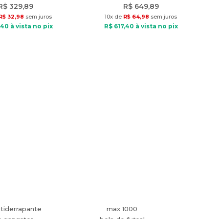
R$
329
,
89
R$
649
,
89
R$
32
,
98
sem juros
10
x de
R$
64
,
98
sem juros
40
à vista no pix
R$
617
,
40
à vista no pix
tiderrapante
max 1000