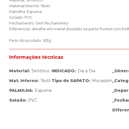
Material: Sintético
Material Interno: Têxtil
Palmilha: Espuma
Solado: PVC
Fechamento: Sem fechamento
Diferencial: detalhe em metal dourado na parte frontal com bril
Peso do produto: 612g
Informações técnicas
Material
:
Sintético
INDICADO
:
Dia a Dia
_Gêner
Mat. Interno
:
Têxtil
Tipo de SAPATO
:
Mocassim
_Categ
PALMILHA
:
Espuma
_Depar
Solado
:
PVC
_Fech
Diferen