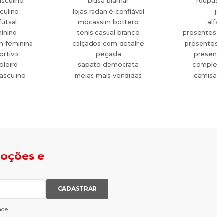
sculino
blusa biamar
roupa
culino
lojas radan é confiável
futsal
mocassim bottero
alf
minino
tenis casual branco
presentes
m feminina
calçados com detalhe
presente
ortivo
pegada
present
oleiro
sapato democrata
comple
asculino
meias mais vendidas
camisa
moções e
CADASTRAR
ade.