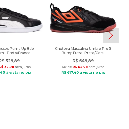
nissex Puma Up Bdp
Chuteira Masculina Umbro Pro 5
am+ Preto/Branco
Bump Futsal Preto/Coral
R$
329
,
89
R$
649
,
89
R$
32
,
98
sem juros
10
x de
R$
64
,
98
sem juros
40
à vista no pix
R$
617
,
40
à vista no pix