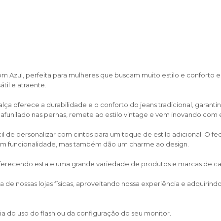
Azul, perfeita para mulheres que buscam muito estilo e conforto em
il e atraente.
ça oferece a durabilidade e o conforto do jeans tradicional, garant
nilado nas pernas, remete ao estilo vintage e vem inovando com es
cil de personalizar com cintos para um toque de estilo adicional. O 
ionam funcionalidade, mas também dão um charme ao design.
 oferecendo esta e uma grande variedade de produtos e marcas de calça
de nossas lojas físicas, aproveitando nossa experiência e adquirin
a do uso do flash ou da configuração do seu monitor.