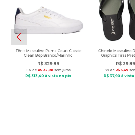
Tênis Masculino Puma Court Classic
Chinelo Masculino 
Clean Bdp Branco/Marinho
Graphics Tiras Pre
R$
329
,
89
R$
39
,
89
10
x de
R$
32
,
98
sem juros
7
x de
R$
5
,
69
sem
R$
313
,
40
à vista no pix
R$
37
,
90
à vista