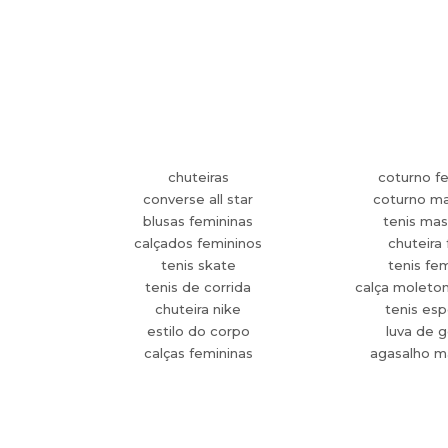
chuteiras
coturno f
converse all star
coturno ma
blusas femininas
tenis mas
calçados femininos
chuteira 
tenis skate
tenis fe
tenis de corrida
calça moleto
chuteira nike
tenis esp
estilo do corpo
luva de g
calças femininas
agasalho m