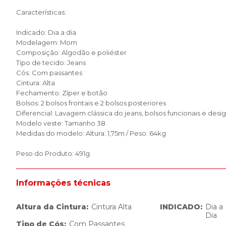
Características:
Indicado: Dia a dia
Modelagem: Mom
Composição: Algodão e poliéster
Tipo de tecido: Jeans
Cós: Com passantes
Cintura: Alta
Fechamento: Zíper e botão
Bolsos: 2 bolsos frontais e 2 bolsos posteriores
Diferencial: Lavagem clássica do jeans, bolsos funcionais e des
Modelo veste: Tamanho 38
Medidas do modelo: Altura: 1,75m / Peso: 64kg
Peso do Produto: 491g
Informações técnicas
Altura da Cintura
:
Cintura Alta
INDICADO
:
Dia a
Dia
Tipo de Cós
:
Com Passantes