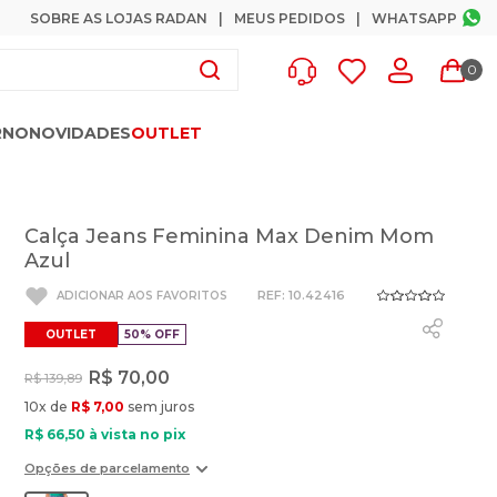
SOBRE AS LOJAS RADAN
MEUS PEDIDOS
WHATSAPP
0
RNO
NOVIDADES
OUTLET
Calça Jeans Feminina Max Denim Mom
Azul
:
10.42416
OUTLET
50%
OFF
R$
70
,
00
R$
139
,
89
10
x de
R$
7
,
00
sem juros
R$
66
,
50
à vista no pix
Opções de parcelamento