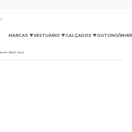
os aqui
MARCAS ▼
VESTUÁRIO ▼
CALÇADOS ▼
OUTONO/INVE
Denim Mom Azul