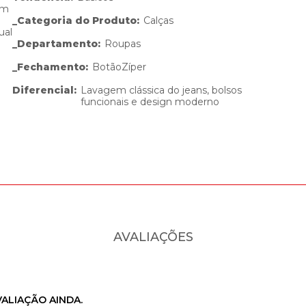
om
_Categoria do Produto
:
Calças
ual
_Departamento
:
Roupas
_Fechamento
:
Botão
Zíper
Diferencial
:
Lavagem clássica do jeans, bolsos
funcionais e design moderno
AVALIAÇÕES
ALIAÇÃO AINDA.