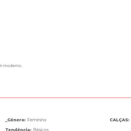
ign moderno.
_Gênero
:
Feminino
CALÇAS
:
Tendência
:
Básicos