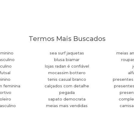
Termos Mais Buscados
eminino
sea surf jaquetas
meias an
sculino
blusa biamar
roupa
culino
lojas radan é confiável
futsal
mocassim bottero
alf
minino
tenis casual branco
presentes
m feminina
calçados com detalhe
presente
ortivo
pegada
present
oleiro
sapato democrata
comple
asculino
meias mais vendidas
camisa