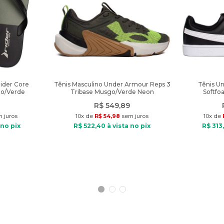
Rider Core
Tênis Masculino Under Armour Reps 3
Tênis U
to/Verde
Tribase Musgo/Verde Neon
Softfo
R$
549
,
89
 juros
10
x de
R$
54
,
98
sem juros
10
x de
 no pix
R$
522
,
40
à vista no pix
R$
313
,