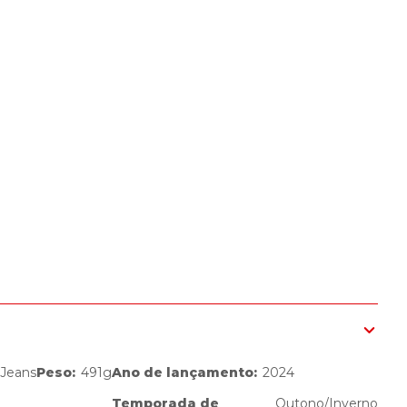
Jeans
Peso
:
491g
Ano de lançamento
:
2024
Temporada de
Outono/Inverno