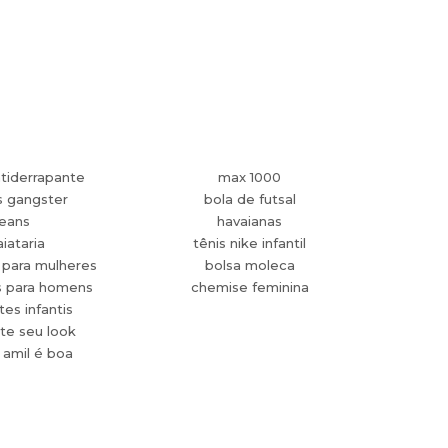
tiderrapante
max 1000
s gangster
bola de futsal
jeans
havaianas
aiataria
tênis nike infantil
 para mulheres
bolsa moleca
s para homens
chemise feminina
es infantis
te seu look
 amil é boa