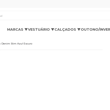
os aqui
MARCAS ▼
VESTUÁRIO ▼
CALÇADOS ▼
OUTONO/INVE
x Denim Slim Azul Escuro