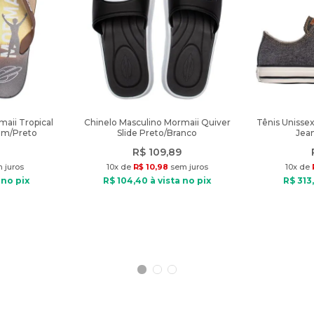
aii Tropical
Chinelo Masculino Mormaii Quiver
Tênis Unisse
om/Preto
Slide Preto/Branco
Jean
R$
109
,
89
 juros
10
x de
R$
10
,
98
sem juros
10
x de
 no pix
R$
104
,
40
à vista no pix
R$
313
,