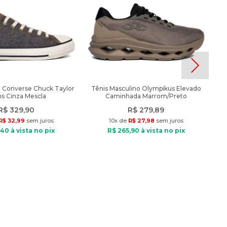
x Converse Chuck Taylor
Tênis Masculino Olympikus Elevado
s Cinza Mescla
Caminhada Marrom/Preto
R$
329
,
90
R$
279
,
89
R$
32
,
99
sem juros
10
x de
R$
27
,
98
sem juros
40
à vista no pix
R$
265
,
90
à vista no pix