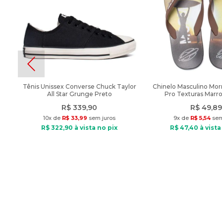
Tênis Unissex Converse Chuck Taylor
Chinelo Masculino Morm
All Star Grunge Preto
Pro Texturas Marr
R$
339
,
90
R$
49
,
89
10
x de
R$
33
,
99
sem juros
9
x de
R$
5
,
54
sem
R$
322
,
90
à vista no pix
R$
47
,
40
à vista