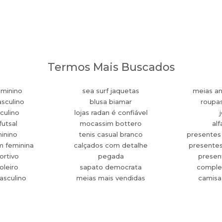
Termos Mais Buscados
eminino
sea surf jaquetas
meias an
sculino
blusa biamar
roupa
culino
lojas radan é confiável
futsal
mocassim bottero
alf
minino
tenis casual branco
presentes
m feminina
calçados com detalhe
presente
ortivo
pegada
present
oleiro
sapato democrata
comple
asculino
meias mais vendidas
camisa