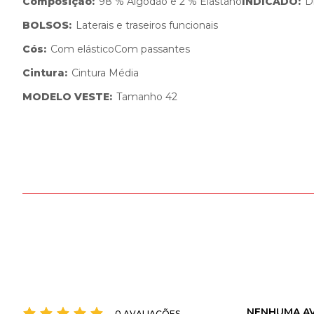
Composição
:
98 % Algodão e 2 % Elastano
INDICADO
:
D
BOLSOS
:
Laterais e traseiros funcionais
Cós
:
Com elástico
Com passantes
Cintura
:
Cintura Média
MODELO VESTE
:
Tamanho 42
NENHUMA AV
0 AVALIAÇÕES