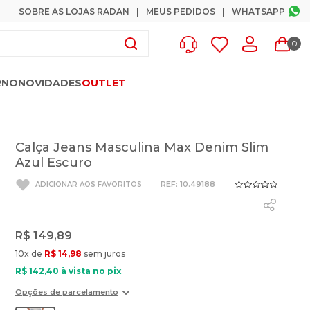
SOBRE AS LOJAS RADAN
MEUS PEDIDOS
WHATSAPP
0
RNO
NOVIDADES
OUTLET
Calça Jeans Masculina Max Denim Slim
Azul Escuro
:
10.49188
R$
149
,
89
10
x de
R$
14
,
98
sem juros
R$
142
,
40
à vista no pix
Opções de parcelamento