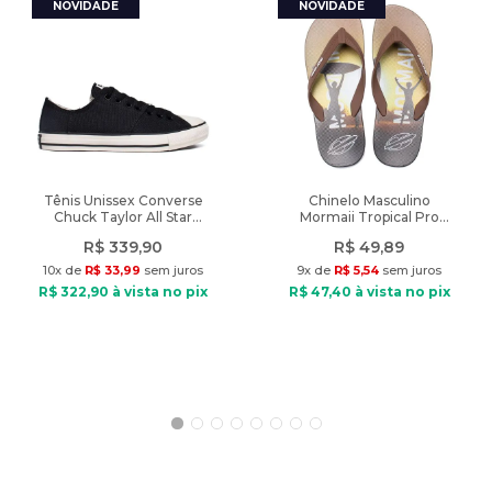
A cor do produto nas fotos pode sofrer alteração em decorrência
do uso do flash ou da configuração do seu monitor.
Características:
Indicado: Dia a dia
Modelagem: Slim
Composição: Algodão e elastano
Tipo de tecido: Sarja
Tênis Unissex Converse
Chinelo Masculino
Chuck Taylor All Star
Mormaii Tropical Pro
Cós: Com passantes
Grunge Preto
Texturas Marrom/Preto
Cintura: Média
R$
339
,
90
R$
49
,
89
Fechamento: Zíper e Botão
10
x de
R$
33
,
99
sem juros
9
x de
R$
5
,
54
sem juros
Bolsos: 2 bolsos frontais, 2 bolsos posteriores
R$
322
,
90
à vista no pix
R$
47
,
40
à vista no pix
Diferencial: modelagem slim, bolsos frontais retos, Bolsos
traseiros embutidos
Comprimento: 109cm (no tamanho 42)
Modelo veste: Tamanho 42
Medidas do modelo: Altura: 1,82m / Peso: 76kg
Peso do Produto: 465g