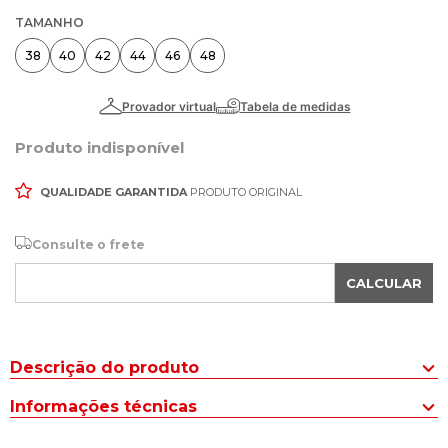
TAMANHO
38
40
42
44
46
48
Produto indisponível
QUALIDADE GARANTIDA
PRODUTO ORIGINAL
Consulte o frete
CALCULAR
Descrição do produto
A Calça de Sarja Masculina HMO Jeans Chino Cinza Escuro é ideal
Informações técnicas
para o dia a dia, oferecendo conforto e estilo.