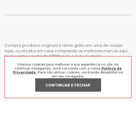
Compre produtos originais e retire grátis em uma de nossas
lojas, ou receba em casa comprando as melhores marcas aqui.
Frete grátis a partir de R$199 para o Sul e Sudeste.
Usamos cookies para melhorar a sua experiência no site. Ao
continuar navegando, você concorda com a nossa
Política de
INSTITUCIONAL
Privacidade.
Para não utilizar cookies, você pode desabilitá-los
em seu navegador.
POLÍTICAS
Nossas Lojas
CONTINUAR E FECHAR
Trabalhe Conosco
AJUDA
Política de Privacidade
Trocas e devoluções
Perguntas Frequentes
Política de pagamento
FORMAS DE PAGAMENTO
Fale Conosco
CERTIFICADOS