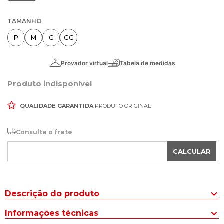
TAMANHO
P
M
G
GG
Produto indisponível
QUALIDADE GARANTIDA
PRODUTO ORIGINAL
Consulte o frete
CALCULAR
Descrição do produto
O Conjunto Feminino Habana Calça e Blusa com Textura Preto
Informações técnicas
redefine o conceito de elegância casual com seu design