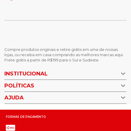
Compre produtos originais e retire grátis em uma de nossas
lojas, ou receba em casa comprando as melhores marcas aqui.
Frete grátis a partir de R$199 para o Sul e Sudeste.
INSTITUCIONAL
POLÍTICAS
Nossas Lojas
Trabalhe Conosco
AJUDA
Política de Privacidade
Trocas e devoluções
Perguntas Frequentes
Política de pagamento
FORMAS DE PAGAMENTO
Fale Conosco