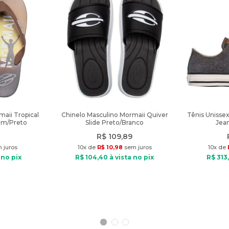
aii Tropical
Chinelo Masculino Mormaii Quiver
Tênis Unisse
om/Preto
Slide Preto/Branco
Jean
R$
109
,
89
 juros
10
x de
R$
10
,
98
sem juros
10
x de
 no pix
R$
104
,
40
à vista no pix
R$
313
,