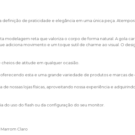
a definição de praticidade e elegância em uma única peça. Atemporal 
 modelagem reta que valoriza o corpo de forma natural. A gola care
, que adiciona movimento e um toque sutil de charme ao visual. O d
s e cheios de atitude em qualquer ocasião.
, oferecendo esta e uma grande variedade de produtos e marcas de cal
de nossas lojas físicas, aproveitando nossa experiência e adquirin
a do uso do flash ou da configuração do seu monitor.
l Marrom Claro