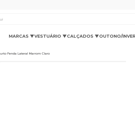
os aqui
MARCAS ▼
VESTUÁRIO ▼
CALÇADOS ▼
OUTONO/INVE
Curto Fenda Lateral Marrom Claro