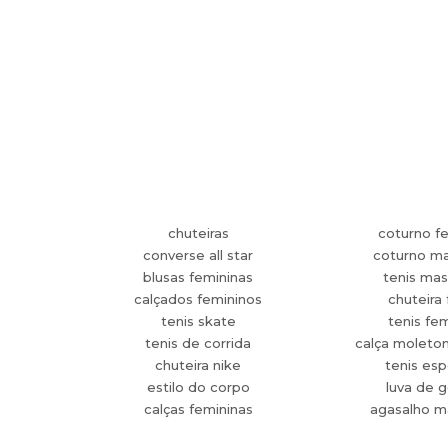
chuteiras
coturno f
converse all star
coturno ma
blusas femininas
tenis mas
calçados femininos
chuteira 
tenis skate
tenis fe
tenis de corrida
calça moleto
chuteira nike
tenis esp
estilo do corpo
luva de g
calças femininas
agasalho m