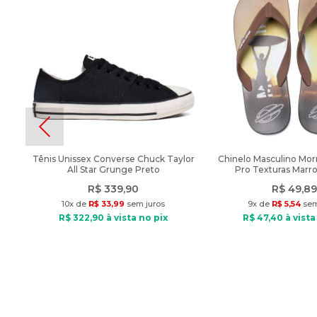
Tênis Unissex Converse Chuck Taylor
Chinelo Masculino Morm
All Star Grunge Preto
Pro Texturas Marr
R$
339
,
90
R$
49
,
89
10
x de
R$
33
,
99
sem juros
9
x de
R$
5
,
54
sem
R$
322
,
90
à vista no pix
R$
47
,
40
à vista