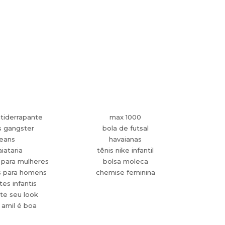
tiderrapante
max 1000
s gangster
bola de futsal
jeans
havaianas
aiataria
tênis nike infantil
 para mulheres
bolsa moleca
s para homens
chemise feminina
es infantis
te seu look
 amil é boa