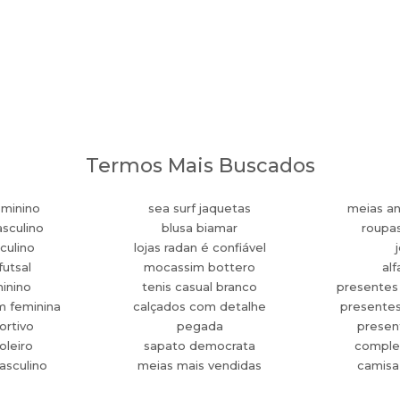
Termos Mais Buscados
eminino
sea surf jaquetas
meias an
sculino
blusa biamar
roupa
culino
lojas radan é confiável
futsal
mocassim bottero
alf
minino
tenis casual branco
presentes
m feminina
calçados com detalhe
presente
ortivo
pegada
present
oleiro
sapato democrata
comple
asculino
meias mais vendidas
camisa