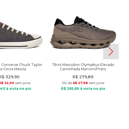
x Converse Chuck Taylor
Tênis Masculino Olympikus Elevado
s Cinza Mescla
Caminhada Marrom/Preto
R$
329
,
90
R$
279
,
89
R$
32
,
99
sem juros
10
x de
R$
27
,
98
sem juros
40
à vista no pix
R$
265
,
90
à vista no pix