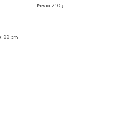
Peso
:
240g
a: 88 cm