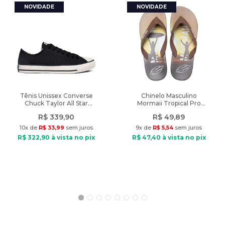
A cor do produto nas fotos pode sofrer alteração em decorrência
do uso do flash ou da configuração do seu monitor.
Características
Nome do produto: Camiseta Masculina Gangster Texturizada
Lettering Marrom
Indicado: Dia a dia
Composição: 50% Algodão e 50% Poliéster
Tênis Unissex Converse
Chinelo Masculino
Chuck Taylor All Star
Mormaii Tropical Pro
Tipo de tecido: Malha
Grunge Preto
Texturas Marrom/Preto
Gola: Careca
R$
339
,
90
R$
49
,
89
Manga: Curta
10
x de
R$
33
,
99
sem juros
9
x de
R$
5
,
54
sem juros
Modelagem: Tradicional
R$
322
,
90
à vista no pix
R$
47
,
40
à vista no pix
Diferencial: Design dividido com contraste de texturas e logo em
lettering emborrachado
Modelo veste: Tamanho M
Medidas do modelo: Altura 1,77m
Dimensões aproximados:
Manga: 18 cm
Comprimento: 66 cm