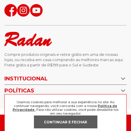
Compre produtos originais e retire grátis em uma de nossas
lojas, ou receba em casa comprando as melhores marcas aqui.
Frete grátis a partir de R$199 para o Sul e Sudeste.
INSTITUCIONAL
POLÍTICAS
Nossas Lojas
Trabalhe Conosco
AJUDA
Usamos cookies para melhorar a sua experiência no site. Ao
Política de Privacidade
continuar navegando, você concorda com a nossa
Política de
Privacidade.
Para não utilizar cookies, você pode desabilitá-los
Trocas e devoluções
em seu navegador.
Perguntas Frequentes
Política de pagamento
CONTINUAR E FECHAR
FORMAS DE PAGAMENTO
Fale Conosco