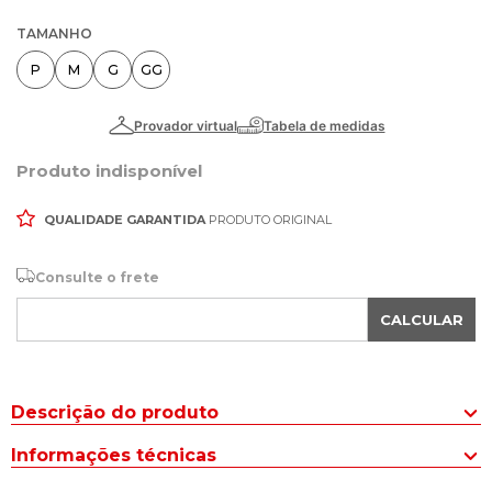
TAMANHO
P
M
G
GG
Produto indisponível
QUALIDADE GARANTIDA
PRODUTO ORIGINAL
Consulte o frete
CALCULAR
Descrição do produto
A Camiseta Masculina Gangster Texturizada Lettering Marrom
Informações técnicas
Claro é ideal para quem busca um visual moderno e versátil no
dia a dia. Seu design equilibrado combina estilo urbano e