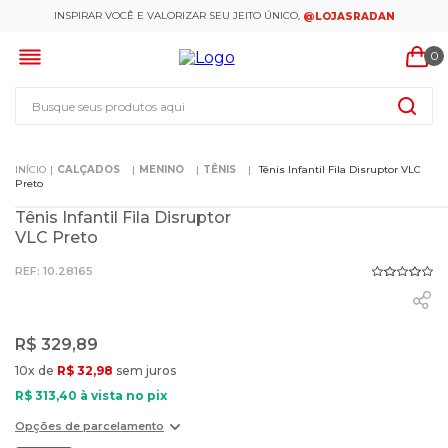
INSPIRAR VOCÊ E VALORIZAR SEU JEITO ÚNICO,
@LOJASRADAN
0
Busque seus produtos aqui
CALÇADOS
MENINO
TÊNIS
Tênis Infantil Fila Disruptor VLC
Preto
Tênis Infantil Fila Disruptor
VLC Preto
:
10.28165
R$
329
,
89
10
x de
R$
32
,
98
sem juros
R$
313
,
40
à vista no pix
Opções de parcelamento