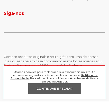
jaqueta puffer masculina
botas tendencia
tenis masculino
calçados com detalhe
Siga-nos
calças femininas
looks outono
Compre produtos originais e retire grátis em uma de nossas
lojas, ou receba em casa comprando as melhores marcas aqui.
Frete grátis a partir de R$199 para o Sul e Sudeste.
Usamos cookies para melhorar a sua experiência no site. Ao
continuar navegando, você concorda com a nossa
Política de
INSTITUCIONAL
Privacidade.
Para não utilizar cookies, você pode desabilitá-los
em seu navegador.
POLÍTICAS
Nossas Lojas
CONTINUAR E FECHAR
Trabalhe Conosco
AJUDA
Política de Privacidade
Trocas e devoluções
Perguntas Frequentes