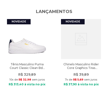
Características:
LANÇAMENTOS
Indicado: Dia a dia
Material: Sintético
Material interno: Têxtil
Palmilha: Espuma
Solado: EVA
Fechamento: Cadarço
Diferencial: Forro estampado e detalhes coloridos
Peso: 558g
Tênis Masculino Puma
Chinelo Masculino Rider
Court Classic Clean Bdp
Core Graphics Tiras
Branco/Marinho
Preto/Verde
R$
329
,
89
R$
39
,
89
10
x de
R$
32
,
98
sem juros
7
x de
R$
5
,
69
sem juros
R$
313
,
40
à vista no pix
R$
37
,
90
à vista no pix