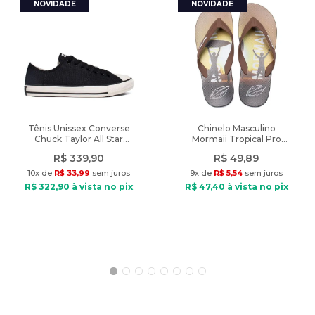
Tipo de Tênis: Indicado p/ esporte Tênis
Material: Sintético
Material interno: Têxtil
Palmilha: EVA
Fechamento: Cadarço
Solado: EVA e Borracha
Diferencial: Solado especifico para quadras de saibro,
acolchoado na parte do calcanhar e contém
painéis em mesh respirável.
Tênis Unissex Converse
Chinelo Masculino
Chuck Taylor All Star
Mormaii Tropical Pro
Peso do produto: 825g
Grunge Preto
Texturas Marrom/Preto
R$
339
,
90
R$
49
,
89
10
x de
R$
33
,
99
sem juros
9
x de
R$
5
,
54
sem juros
R$
322
,
90
à vista no pix
R$
47
,
40
à vista no pix