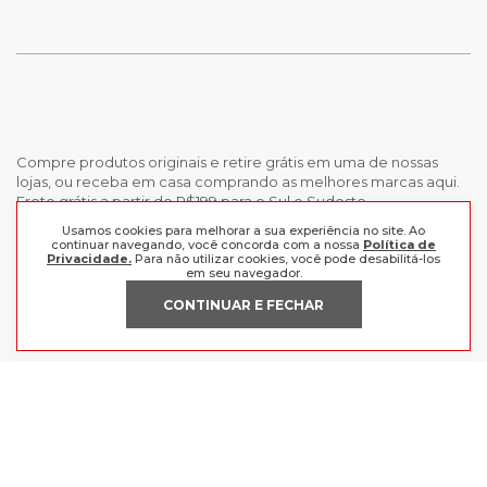
Compre produtos originais e retire grátis em uma de nossas
lojas, ou receba em casa comprando as melhores marcas aqui.
Frete grátis a partir de R$199 para o Sul e Sudeste.
Usamos cookies para melhorar a sua experiência no site. Ao
continuar navegando, você concorda com a nossa
Política de
INSTITUCIONAL
Privacidade.
Para não utilizar cookies, você pode desabilitá-los
em seu navegador.
POLÍTICAS
Nossas Lojas
CONTINUAR E FECHAR
Trabalhe Conosco
AJUDA
Política de Privacidade
Trocas e devoluções
Perguntas Frequentes
Política de pagamento
FORMAS DE PAGAMENTO
Fale Conosco
CERTIFICADOS