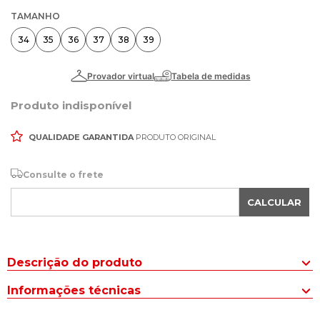
TAMANHO
34
35
36
37
38
39
Produto indisponível
QUALIDADE GARANTIDA
PRODUTO ORIGINAL
Consulte o frete
CALCULAR
Descrição do produto
O Tênis Feminino Fila Precision Branco/Roxo é a escolha ideal
Informações técnicas
para atletas iniciantes e intermediários que buscam desempenho
e estilo nas quadras de saibro. Seu cabedal combina material