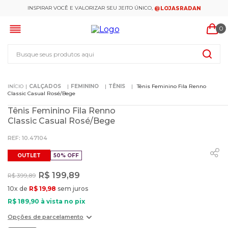
INSPIRAR VOCÊ E VALORIZAR SEU JEITO ÚNICO,
@LOJASRADAN
0
Busque seus produtos aqui
CALÇADOS
FEMININO
TÊNIS
Tênis Feminino Fila Renno
Classic Casual Rosé/Bege
Tênis Feminino Fila Renno
Classic Casual Rosé/Bege
:
10.47104
OUTLET
50%
OFF
R$
199
,
89
R$
399
,
89
10
x de
R$
19
,
98
sem juros
R$
189
,
90
à vista no pix
Opções de parcelamento