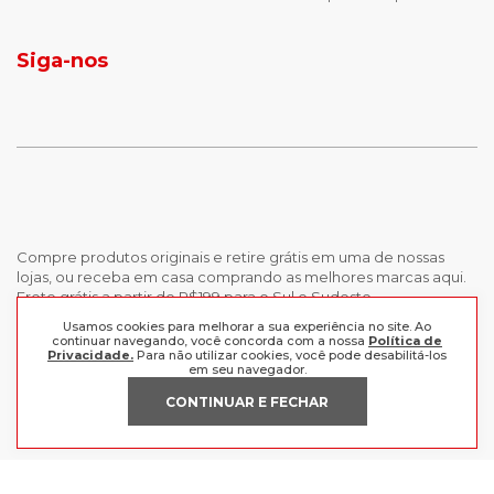
jaqueta puffer masculina
botas tendencia
tenis masculino
calçados com detalhe
Siga-nos
calças femininas
looks outono
Compre produtos originais e retire grátis em uma de nossas
lojas, ou receba em casa comprando as melhores marcas aqui.
Frete grátis a partir de R$199 para o Sul e Sudeste.
Usamos cookies para melhorar a sua experiência no site. Ao
continuar navegando, você concorda com a nossa
Política de
INSTITUCIONAL
Privacidade.
Para não utilizar cookies, você pode desabilitá-los
em seu navegador.
POLÍTICAS
Nossas Lojas
CONTINUAR E FECHAR
Trabalhe Conosco
AJUDA
Política de Privacidade
Trocas e devoluções
Perguntas Frequentes