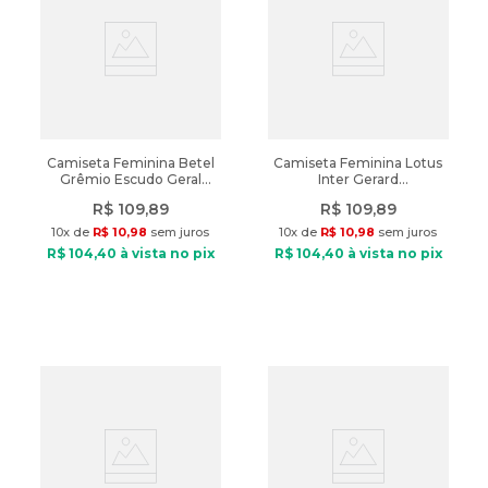
Camiseta Feminina Betel
Camiseta Feminina Lotus
Grêmio Escudo Geral
Inter Gerard
Azul
Vermelho/Branco
R$
109
,
89
R$
109
,
89
10
x de
R$
10
,
98
sem juros
10
x de
R$
10
,
98
sem juros
R$
104
,
40
à vista no pix
R$
104
,
40
à vista no pix