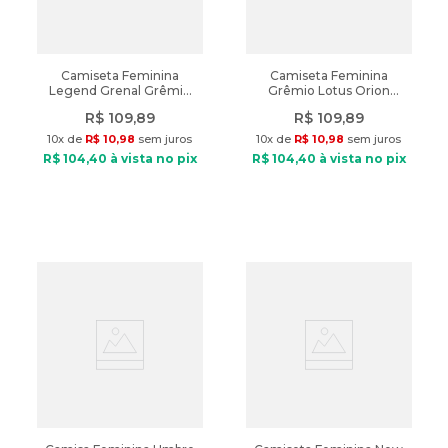
Camiseta Feminina
Camiseta Feminina
Legend Grenal Grêmio
Grêmio Lotus Orion
Preto/Azul
Branco
R$
109
,
89
R$
109
,
89
10
x de
R$
10
,
98
sem juros
10
x de
R$
10
,
98
sem juros
R$
104
,
40
à vista no pix
R$
104
,
40
à vista no pix