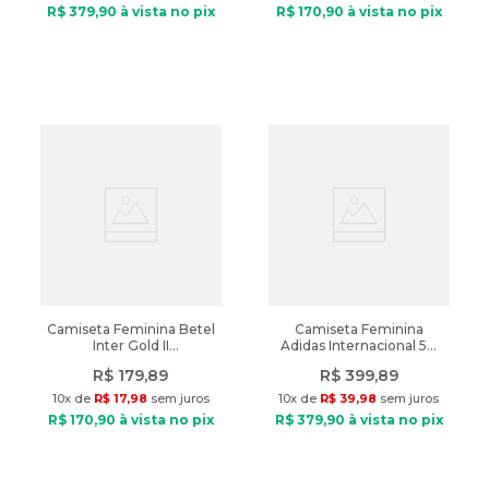
R$
379
,
90
à vista no pix
R$
170
,
90
à vista no pix
Camiseta Feminina Betel
Camiseta Feminina
Inter Gold II
Adidas Internacional 50
Vermelho/Dourado
anos Branco
R$
179
,
89
R$
399
,
89
10
x de
R$
17
,
98
sem juros
10
x de
R$
39
,
98
sem juros
R$
170
,
90
à vista no pix
R$
379
,
90
à vista no pix