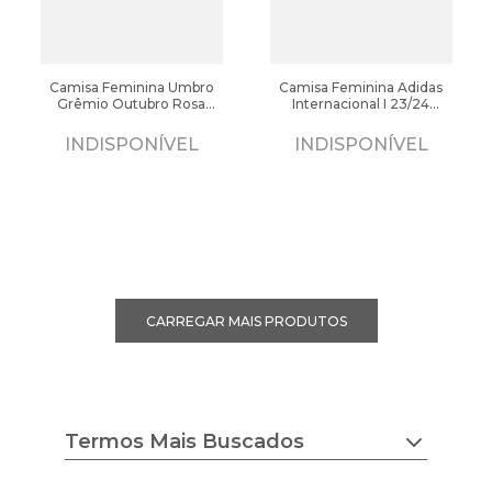
Camisa Feminina Umbro
Camisa Feminina Adidas
Grêmio Outubro Rosa
Internacional I 23/24
2024 Rosa
Vermelho
INDISPONÍVEL
INDISPONÍVEL
Termos Mais Buscados
chuteira nike
tenis feminino