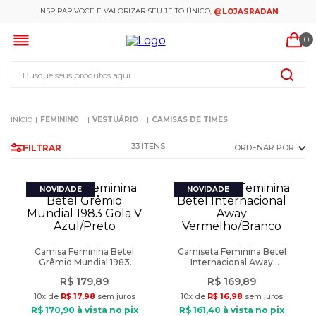
INSPIRAR VOCÊ E VALORIZAR SEU JEITO ÚNICO,
@LOJASRADAN
0
Busque seus produtos aqui
FEMININO
VESTUÁRIO
CAMISAS DE TIMES
33
FILTRAR
ORDENAR POR
Camisa Feminina Betel
Camiseta Feminina Betel
Grêmio Mundial 1983
Internacional Away
Gola V Azul/Preto
Vermelho/Branco
R$
179
,
89
R$
169
,
89
10
x de
R$
17
,
98
sem juros
10
x de
R$
16
,
98
sem juros
R$
170
,
90
à vista no pix
R$
161
,
40
à vista no pix