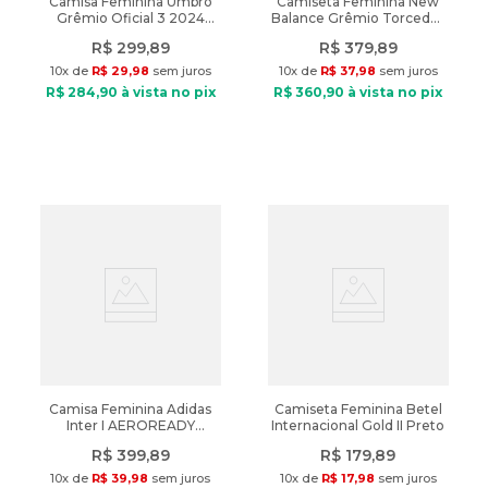
Camisa Feminina Umbro
Camiseta Feminina New
Grêmio Oficial 3 2024
Balance Grêmio Torcedor
Torcedora Preto/azul
2026 Off White
R$
299
,
89
R$
379
,
89
10
x de
R$
29
,
98
sem juros
10
x de
R$
37
,
98
sem juros
R$
284
,
90
à vista no pix
R$
360
,
90
à vista no pix
Camisa Feminina Adidas
Camiseta Feminina Betel
Inter I AEROREADY
Internacional Gold II Preto
Vermelha
R$
399
,
89
R$
179
,
89
10
x de
R$
39
,
98
sem juros
10
x de
R$
17
,
98
sem juros