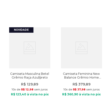
Camiseta Masculina Betel
Camiseta Feminina New
Grêmio Raça Azul/preto
Balance Grêmio Home
Torcedor 2026 Azul
R$
129
,
89
R$
379
,
89
10
x de
R$
12
,
98
sem juros
10
x de
R$
37
,
98
sem juros
R$
123
,
40
à vista no pix
R$
360
,
90
à vista no pix