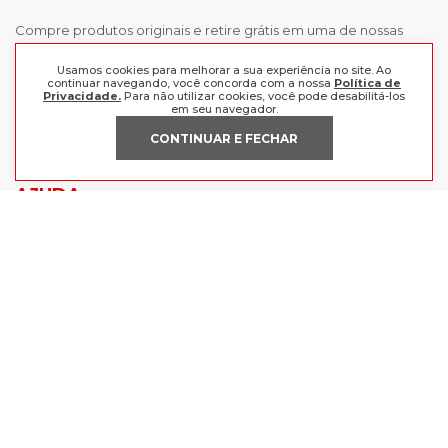
Compre produtos originais e retire grátis em uma de nossas
lojas, ou receba em casa comprando as melhores marcas aqui.
Frete grátis a partir de R$199 para o Sul e Sudeste.
Usamos cookies para melhorar a sua experiência no site. Ao
continuar navegando, você concorda com a nossa
Política de
Privacidade.
Para não utilizar cookies, você pode desabilitá-los
INSTITUCIONAL
em seu navegador.
CONTINUAR E FECHAR
POLÍTICAS
Nossas Lojas
Trabalhe Conosco
AJUDA
Política de Privacidade
Trocas e devoluções
Perguntas Frequentes
Política de pagamento
FORMAS DE PAGAMENTO
Fale Conosco
CERTIFICADOS
Lojas Radan Eireli | CNPJ 88.979.547/0001-21 | Avenida Getúlio Vargas -
BR116, 1124-1130, CEP 93.010-074, Centro, São Leopoldo - RS.
Ofertas válidas enquanto durarem nossos estoques | Vendas sujeitas à