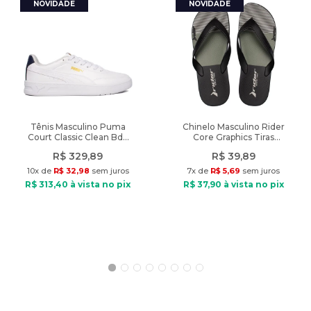
Diferencial
:
Frisos frontais e ajuste com cadarço
Características:
CALÇAS
:
Casual
Nome do produto: Calça Feminina Feliny Wide Leg Frisos Frontais
Preta
Peso
:
385g
Indicado: Uso casual
Tipo de Calça: Moletom
Composição: 100% Algodão
Modelagem: Wide Leg
Cós: Elástico
Cintura: Média
Tênis Masculino Puma
Chinelo Masculino Rider
Court Classic Clean Bdp
Core Graphics Tiras
Fechamento: Sem fechamento
Branco/Marinho
Preto/Verde
Bolsos: Dois laterais
R$
329
,
89
R$
39
,
89
Diferencial: Frisos frontais e ajuste com cadarço
10
x de
R$
32
,
98
sem juros
7
x de
R$
5
,
69
sem juros
Nível de aquecimento: Leve
R$
313
,
40
à vista no pix
R$
37
,
90
à vista no pix
Medidas do modelo: Altura: 1,62m / Peso: 54kg
Modelo veste: Tamanho P
Dimensões Aproximadas:
- Comprimento: 104cm
Peso do produto: 385g