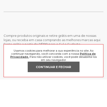
Compre produtos originais e retire grátis em uma de nossas
lojas, ou receba em casa comprando as melhores marcas aqui.
Frete grátis a partir de R$199 para o Sul e Sudeste.
Usamos cookies para melhorar a sua experiência no site. Ao
continuar navegando, você concorda com a nossa
Política de
INSTITUCIONAL
Privacidade.
Para não utilizar cookies, você pode desabilitá-los
em seu navegador.
POLÍTICAS
Nossas Lojas
CONTINUAR E FECHAR
Trabalhe Conosco
AJUDA
Política de Privacidade
Trocas e devoluções
Perguntas Frequentes
Política de pagamento
FORMAS DE PAGAMENTO
Fale Conosco
CERTIFICADOS