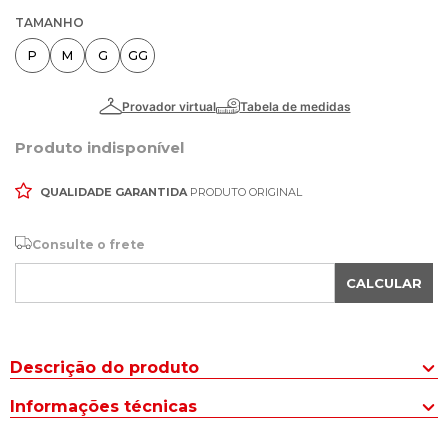
TAMANHO
P
M
G
GG
Produto indisponível
QUALIDADE GARANTIDA
PRODUTO ORIGINAL
Consulte o frete
CALCULAR
Descrição do produto
A Calça Feminina Feliny Wide Leg Frisos Frontais Preta é a união
Informações técnicas
perfeita entre conforto e elegância casual.