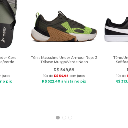
Rider Core
Tênis Masculino Under Armour Reps 3
Tênis U
to/Verde
Tribase Musgo/Verde Neon
Softfo
R$
549
,
89
 juros
10
x de
R$
54
,
98
sem juros
10
x de
 no pix
R$
522
,
40
à vista no pix
R$
313
,