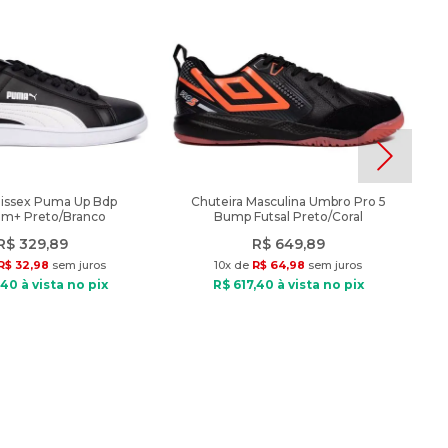
nissex Puma Up Bdp
Chuteira Masculina Umbro Pro 5
am+ Preto/Branco
Bump Futsal Preto/Coral
R$
329
,
89
R$
649
,
89
R$
32
,
98
sem juros
10
x de
R$
64
,
98
sem juros
40
à vista no pix
R$
617
,
40
à vista no pix