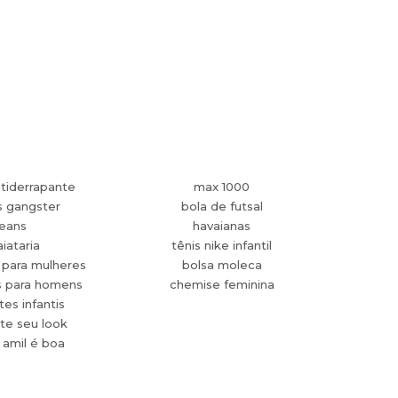
tiderrapante
max 1000
s gangster
bola de futsal
jeans
havaianas
aiataria
tênis nike infantil
 para mulheres
bolsa moleca
s para homens
chemise feminina
es infantis
te seu look
 amil é boa