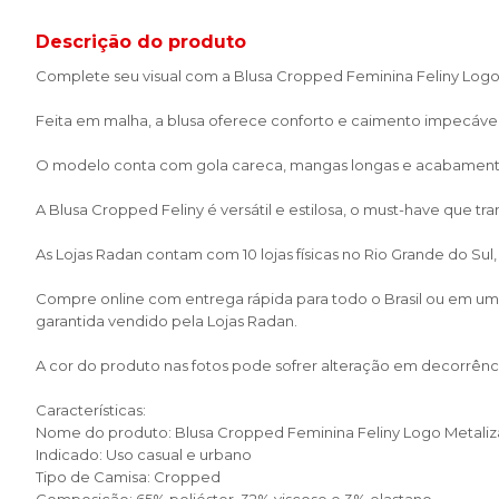
Descrição do produto
Complete seu visual com a Blusa Cropped Feminina Feliny Lo
Feita em malha, a blusa oferece conforto e caimento impecável. 
O modelo conta com gola careca, mangas longas e acabamento c
A Blusa Cropped Feliny é versátil e estilosa, o must-have que t
As Lojas Radan contam com 10 lojas físicas no Rio Grande do Sul
Compre online com entrega rápida para todo o Brasil ou em uma 
garantida vendido pela Lojas Radan.
A cor do produto nas fotos pode sofrer alteração em decorrênci
Características:
Nome do produto: Blusa Cropped Feminina Feliny Logo Metali
Indicado: Uso casual e urbano
Tipo de Camisa: Cropped