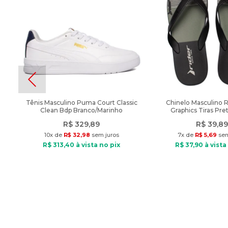
Tênis Masculino Puma Court Classic
Chinelo Masculino 
Clean Bdp Branco/Marinho
Graphics Tiras Pre
R$
329
,
89
R$
39
,
89
10
x de
R$
32
,
98
sem juros
7
x de
R$
5
,
69
sem
R$
313
,
40
à vista no pix
R$
37
,
90
à vista