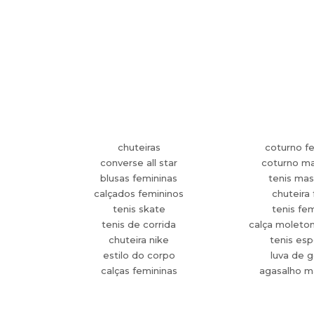
chuteiras
coturno f
converse all star
coturno ma
blusas femininas
tenis mas
calçados femininos
chuteira 
tenis skate
tenis fe
tenis de corrida
calça moleto
chuteira nike
tenis esp
estilo do corpo
luva de g
calças femininas
agasalho m