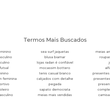
Termos Mais Buscados
eminino
sea surf jaquetas
meias an
sculino
blusa biamar
roupa
culino
lojas radan é confiável
futsal
mocassim bottero
alf
minino
tenis casual branco
presentes
m feminina
calçados com detalhe
presente
ortivo
pegada
present
oleiro
sapato democrata
comple
asculino
meias mais vendidas
camisa