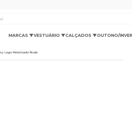
os aqui
MARCAS ▼
VESTUÁRIO ▼
CALÇADOS ▼
OUTONO/INVE
iny Logo Metalizado Nude