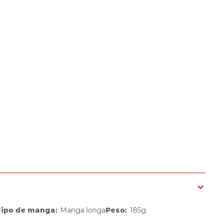
Tipo de manga
:
Manga longa
Peso
:
185g