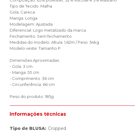
Composição: 65% poliéster, 32% viscose e 3% elastano
Tipo de Tecido: Malha
Gola: Careca
Manga: Longa
Modelagem: Ajustada
Diferencial: Logo metalizado da marca
Fechamento: Sem fechamento
Medidas do modelo: Altura: 1,62m / Peso: 54kg
Modelo veste: Tamanho P
Dimensões Aproximadas:
- Gola: 3 cm
- Manga: 53 cm
- Comprimento: 36 cm
- Circunferência: 66 cm
Peso do produto: 185g
Informações técnicas
Tipo de BLUSA
:
Cropped