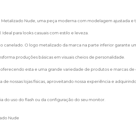
go Metalizado Nude, uma peça moderna com modelagem ajustada e to
Ideal para looks casuais com estilo e leveza.
anelado. O logo metalizado da marca na parte inferior garante um 
ransforma produções básicas em visuais cheios de personalidade.
, oferecendo esta e uma grande variedade de produtos e marcas de cal
de nossas lojas físicas, aproveitando nossa experiência e adquirin
a do uso do flash ou da configuração do seu monitor.
zado Nude