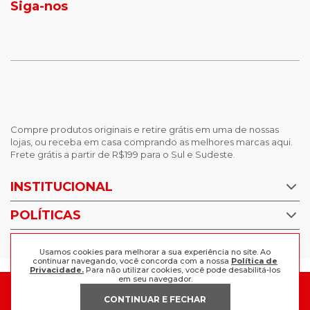
Siga-nos
calças femininas
looks outono
Compre produtos originais e retire grátis em uma de nossas
lojas, ou receba em casa comprando as melhores marcas aqui.
Frete grátis a partir de R$199 para o Sul e Sudeste.
INSTITUCIONAL
POLÍTICAS
Nossas Lojas
Trabalhe Conosco
AJUDA
Política de Privacidade
Usamos cookies para melhorar a sua experiência no site. Ao
continuar navegando, você concorda com a nossa
Política de
Trocas e devoluções
Privacidade.
Para não utilizar cookies, você pode desabilitá-los
Perguntas Frequentes
em seu navegador.
Política de pagamento
FORMAS DE PAGAMENTO
Fale Conosco
CONTINUAR E FECHAR