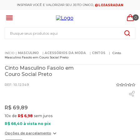
INSPIRAR VOCÊ E VALORIZAR SEU JEITO ÚNICO,
@LOJASRADAN
0
Busque seus produtos aqui
MASCULINO
ACESSÓRIOS DA MODA
CINTOS
Cinto
Masculino Fasolo em Couro Social Preto
Cinto Masculino Fasolo em
Couro Social Preto
:
10.12349
R$
69
,
89
10
x de
R$
6
,
98
sem juros
R$
66
,
40
à vista no pix
Opções de parcelamento