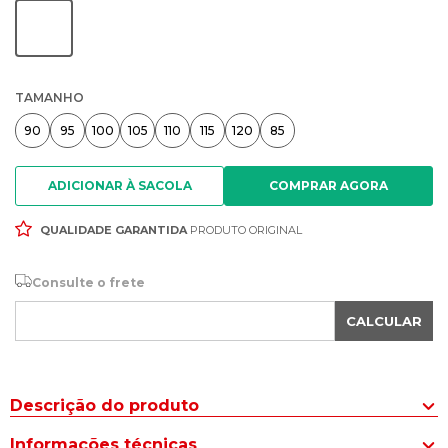
TAMANHO
90
95
100
105
110
115
120
85
ADICIONAR À SACOLA
QUALIDADE GARANTIDA
PRODUTO ORIGINAL
Consulte o frete
CALCULAR
Descrição do produto
Os cintos Fasolo possuem padrão de qualidade superior. São
Informações técnicas