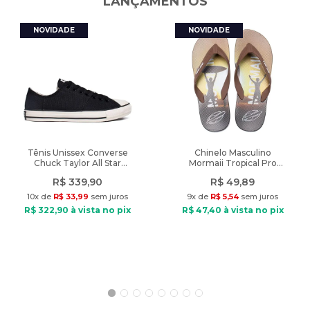
LANÇAMENTOS
Tênis Unissex Converse
Chinelo Masculino
Chuck Taylor All Star
Mormaii Tropical Pro
Grunge Preto
Texturas Marrom/Preto
R$
339
,
90
R$
49
,
89
10
x de
R$
33
,
99
sem juros
9
x de
R$
5
,
54
sem juros
R$
322
,
90
à vista no pix
R$
47
,
40
à vista no pix