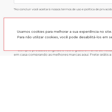
*Ao concluir você aceitará nossos
termos de uso
e
política de privacid
Usamos cookies para melhorar a sua experiência no sit
Para não utilizar cookies, você pode desabilitá-los em 
Compre produtos originais e retire grátis em uma de nossa
em casa comprando as melhores marcas aqui. Frete grátis a 
o Sul e Sudeste.
Com 10 lojas físicas entre as cidades do Rio Grande do Sul f
escolha entre comprar presencialmente ou comprar moda onl
Cinto Masculino Fasolo E
pedido em São Leopoldo, Esteio, Sapucaia, Montenegro, Gra
Cachoeirinha, Guaíba ou Alvorada.
Encontre as melhores marcas de calçados, roupas e acessó
Radan e inspire-se. Você é importante e única para nós!