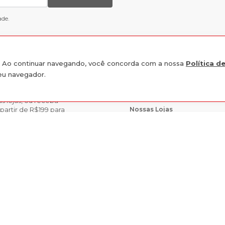
ade.
e. Ao continuar navegando, você concorda com a nossa
Política d
seu navegador.
INSTITUCIONAL
s lojas, ou receba
Nossas Lojas
partir de R$199 para
Trabalhe Conosco
acilitando a
R$
79
,
89
ine e retirar seu
lástico Caqui
ADICIONA
10
x de
R$
7
,
98
sem juros
vataí,
R$
75
,
90
à vista no pix
rios nas Lojas