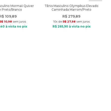
culino Mormaii Quiver
Tênis Masculino Olympikus Elevado
de Preto/Branco
Caminhada Marrom/Preto
R$
109
,
89
R$
279
,
89
R$
10
,
98
sem juros
10
x de
R$
27
,
98
sem juros
,
40
à vista no pix
R$
265
,
90
à vista no pix