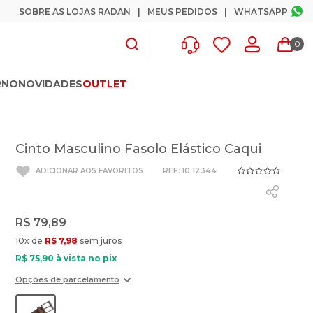
SOBRE AS LOJAS RADAN
MEUS PEDIDOS
WHATSAPP
0
RNO
NOVIDADES
OUTLET
Cinto Masculino Fasolo Elástico Caqui
:
10.12344
R$
79
,
89
10
x de
R$
7
,
98
sem juros
R$
75
,
90
à vista no pix
Opções de parcelamento