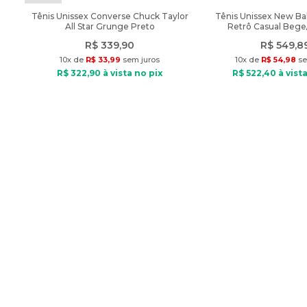
Tênis Unissex Converse Chuck Taylor
Tênis Unissex New Ba
All Star Grunge Preto
Retrô Casual Beg
R$
339
,
90
R$
549
,
8
10
x de
R$
33
,
99
sem juros
10
x de
R$
54
,
98
se
R$
322
,
90
à vista no pix
R$
522
,
40
à vista