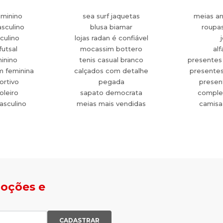
eminino
sea surf jaquetas
meias an
sculino
blusa biamar
roupa
culino
lojas radan é confiável
futsal
mocassim bottero
alf
minino
tenis casual branco
presentes
m feminina
calçados com detalhe
presente
ortivo
pegada
present
oleiro
sapato democrata
comple
asculino
meias mais vendidas
camisa
moções e
CADASTRAR