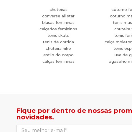
chuteiras
coturno f
converse all star
coturno ma
blusas femininas
tenis mas
calçados femininos
chuteira 
tenis skate
tenis fe
tenis de corrida
calça moleto
chuteira nike
tenis esp
estilo do corpo
luva de g
calças femininas
agasalho m
Fique por dentro de nossas pro
novidades.