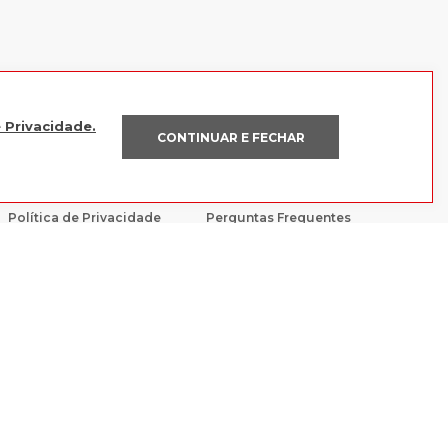
e Privacidade.
CONTINUAR E FECHAR
POLÍTICAS
AJUDA
Política de Privacidade
Perguntas Frequentes
Trocas e devoluções
Fale Conosco
Política de Pagamento
R À SACOLA
Código de Conduta e Ética