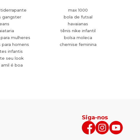
tiderrapante
max 1000
s gangster
bola de futsal
jeans
havaianas
aiataria
tênis nike infantil
 para mulheres
bolsa moleca
s para homens
chemise feminina
es infantis
te seu look
 amil é boa
Siga-nos