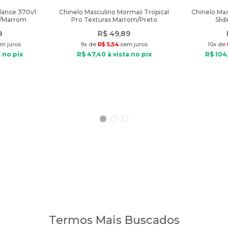
lance 370v1
Chinelo Masculino Mormaii Tropical
Chinelo Mas
e/Marrom
Pro Texturas Marrom/Preto
Sli
9
R$
49
,
89
m juros
9
x de
R$
5
,
54
sem juros
10
x de
 no pix
R$
47
,
40
à vista no pix
R$
104
Termos Mais Buscados