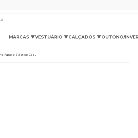
os aqui
MARCAS ▼
VESTUÁRIO ▼
CALÇADOS ▼
OUTONO/INVE
no Fasolo Elástico Caqui