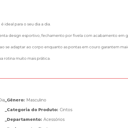
é ideal para o seu dia a dia.
senta design esportivo, fechamento por fivela com acabamento em g
ao se adaptar ao corpo enquanto as pontas em couro garantem maior
ua rotina muito mais prática.
Dia
_Gênero
:
Masculino
_Categoria do Produto
:
Cintos
_Departamento
:
Acessórios