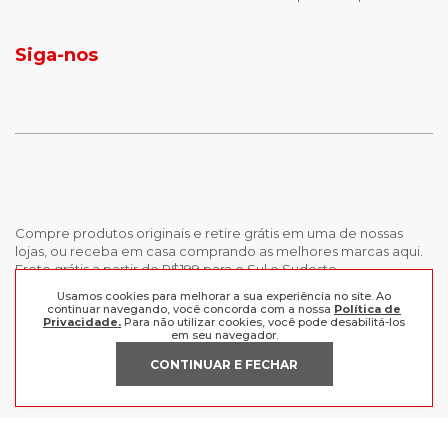
jaqueta puffer masculina
botas tendencia
tenis masculino
calçados com detalhe
Siga-nos
calças femininas
looks outono
Compre produtos originais e retire grátis em uma de nossas
lojas, ou receba em casa comprando as melhores marcas aqui.
Frete grátis a partir de R$199 para o Sul e Sudeste.
Usamos cookies para melhorar a sua experiência no site. Ao
continuar navegando, você concorda com a nossa
Política de
INSTITUCIONAL
Privacidade.
Para não utilizar cookies, você pode desabilitá-los
em seu navegador.
POLÍTICAS
Nossas Lojas
CONTINUAR E FECHAR
Trabalhe Conosco
AJUDA
Política de Privacidade
Trocas e devoluções
Perguntas Frequentes