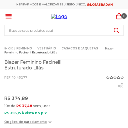
INSPIRAR VOCÊ E VALORIZAR SEU JEITO ÚNICO,
@LOJASRADAN
0
Busque seus produtos aqui
FEMININO
VESTUÁRIO
CASACOS E JAQUETAS
Blazer
Feminino Facinelli Estruturado Lilás
Blazer Feminino Facinelli
Estruturado Lilás
:
10.45277
R$
374
,
89
10
x de
R$
37
,
48
sem juros
R$
356
,
15
à vista no pix
Opções de parcelamento