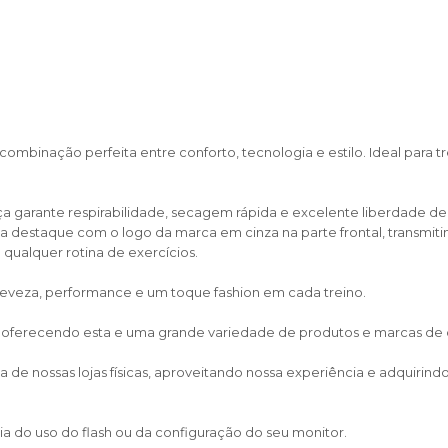
mbinação perfeita entre conforto, tecnologia e estilo. Ideal para tr
a garante respirabilidade, secagem rápida e excelente liberdade d
nha destaque com o logo da marca em cinza na parte frontal, transmit
qualquer rotina de exercícios.
leveza, performance e um toque fashion em cada treino.
, oferecendo esta e uma grande variedade de produtos e marcas de cal
de nossas lojas físicas, aproveitando nossa experiência e adquirin
a do uso do flash ou da configuração do seu monitor.