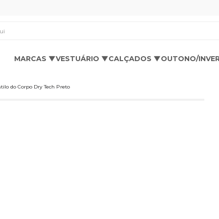
os aqui
MARCAS ▼
VESTUÁRIO ▼
CALÇADOS ▼
OUTONO/INVE
ilo do Corpo Dry Tech Preto