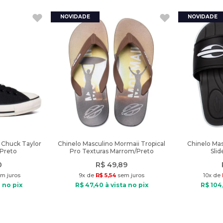
 Chuck Taylor
Chinelo Masculino Mormaii Tropical
Chinelo Mas
 Preto
Pro Texturas Marrom/Preto
Sli
0
R$
49
,
89
m juros
9
x de
R$
5
,
54
sem juros
10
x de
 no pix
R$
47
,
40
à vista no pix
R$
104