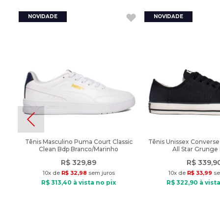
Tênis Masculino Puma Court Classic
Tênis Unissex Converse
Clean Bdp Branco/Marinho
All Star Grunge
R$
329
,
89
R$
339
,
9
10
x de
R$
32
,
98
sem juros
10
x de
R$
33
,
99
se
R$
313
,
40
à vista no pix
R$
322
,
90
à vista