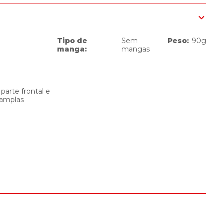
Tipo de
Sem
Peso
:
90g
manga
:
mangas
arte frontal e
 amplas