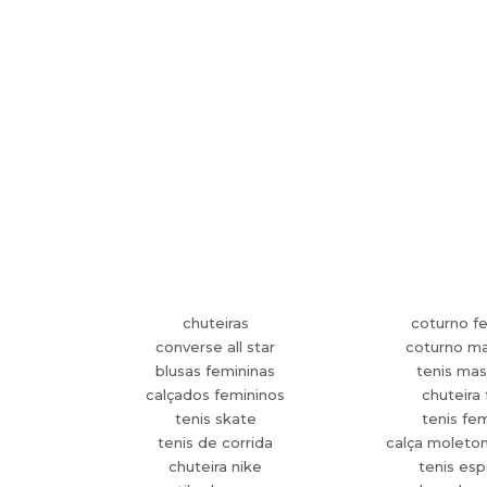
chuteiras
coturno f
converse all star
coturno ma
blusas femininas
tenis mas
calçados femininos
chuteira 
tenis skate
tenis fe
tenis de corrida
calça moleto
chuteira nike
tenis esp