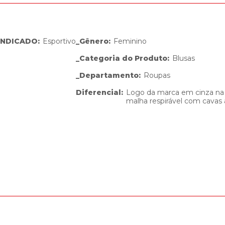
INDICADO
:
Esportivo
_Gênero
:
Feminino
_Categoria do Produto
:
Blusas
_Departamento
:
Roupas
Diferencial
:
Logo da marca em cinza na p
malha respirável com cavas