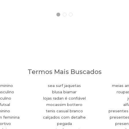
Termos Mais Buscados
eminino
sea surf jaquetas
meias an
sculino
blusa biamar
roupa
culino
lojas radan é confiável
futsal
mocassim bottero
alf
minino
tenis casual branco
presentes
m feminina
calçados com detalhe
presente
ortivo
pegada
present