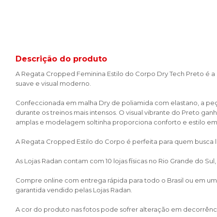
Descrição do produto
A Regata Cropped Feminina Estilo do Corpo Dry Tech Preto é a co
suave e visual moderno.
Confeccionada em malha Dry de poliamida com elastano, a peç
durante os treinos mais intensos. O visual vibrante do Preto ga
amplas e modelagem soltinha proporciona conforto e estilo em 
A Regata Cropped Estilo do Corpo é perfeita para quem busca 
As Lojas Radan contam com 10 lojas físicas no Rio Grande do Sul
Compre online com entrega rápida para todo o Brasil ou em uma 
garantida vendido pelas Lojas Radan.
A cor do produto nas fotos pode sofrer alteração em decorrênci