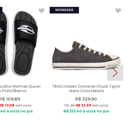
culino Mormaii Quiver
Tênis Unissex Converse Chuck Taylor
de Preto/Branco
Jeans Cinza Mescla
R$
109
,
89
R$
329
,
90
R$
10
,
98
sem juros
10
x de
R$
32
,
99
sem juros
,
40
à vista no pix
R$
313
,
40
à vista no pix