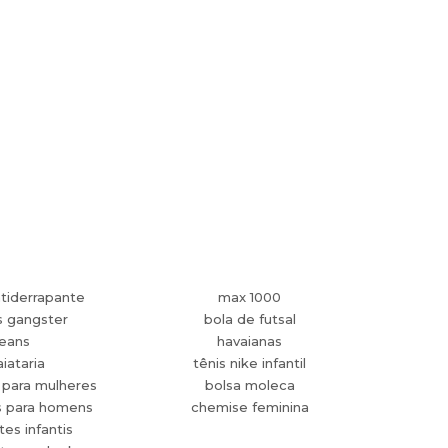
tiderrapante
max 1000
s gangster
bola de futsal
jeans
havaianas
aiataria
tênis nike infantil
 para mulheres
bolsa moleca
s para homens
chemise feminina
es infantis