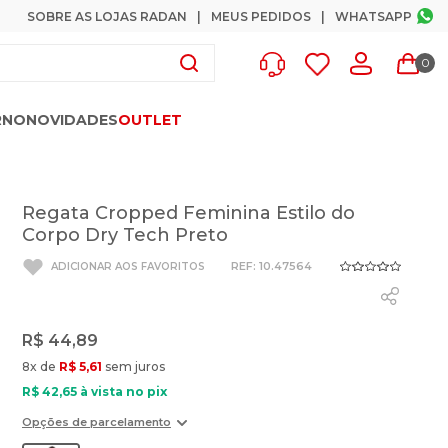
SOBRE AS LOJAS RADAN
MEUS PEDIDOS
WHATSAPP
0
RNO
NOVIDADES
OUTLET
Regata Cropped Feminina Estilo do
Corpo Dry Tech Preto
:
10.47564
R$
44
,
89
8
x de
R$
5
,
61
sem juros
R$
42
,
65
à vista no pix
Opções de parcelamento