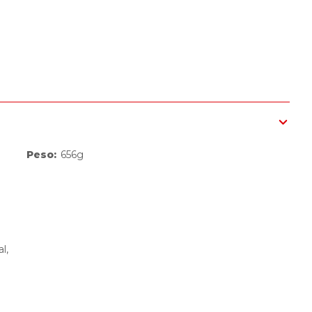
Peso
:
656g
l,