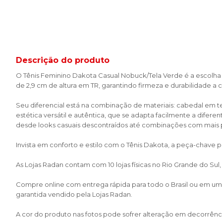
Descrição do produto
O Tênis Feminino Dakota Casual Nobuck/Tela Verde é a escolha i
de 2,9 cm de altura em TR, garantindo firmeza e durabilidade a
Seu diferencial está na combinação de materiais: cabedal em t
estética versátil e autêntica, que se adapta facilmente a difere
desde looks casuais descontraídos até combinações com mais 
Invista em conforto e estilo com o Tênis Dakota, a peça-chave 
As Lojas Radan contam com 10 lojas físicas no Rio Grande do Sul
Compre online com entrega rápida para todo o Brasil ou em uma 
garantida vendido pela Lojas Radan.
A cor do produto nas fotos pode sofrer alteração em decorrênci