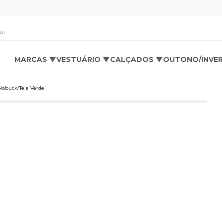
os aqui
MARCAS ▼
VESTUÁRIO ▼
CALÇADOS ▼
OUTONO/INVE
Nobuck/Tela Verde