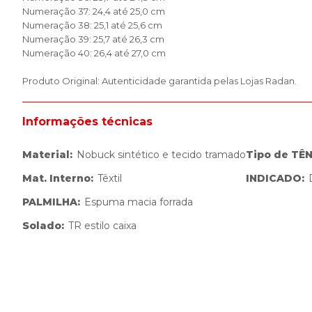
Numeração 37: 24,4 até 25,0 cm
Numeração 38: 25,1 até 25,6 cm
Numeração 39: 25,7 até 26,3 cm
Numeração 40: 26,4 até 27,0 cm
Produto Original: Autenticidade garantida pelas Lojas Radan.
Informações técnicas
Material
:
Nobuck sintético e tecido tramado
Tipo de TÊN
Mat. Interno
:
Têxtil
INDICADO
:
PALMILHA
:
Espuma macia forrada
Solado
:
TR estilo caixa