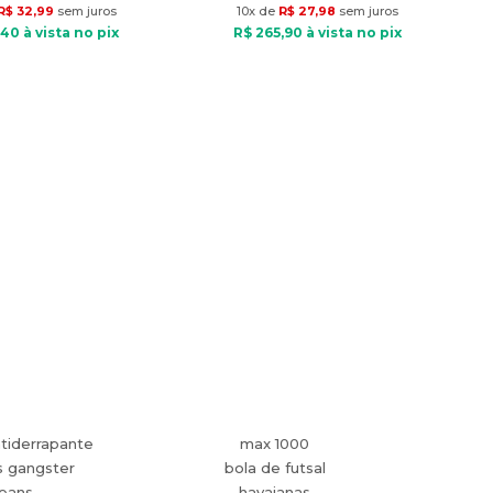
R$
32
,
99
sem juros
10
x de
R$
27
,
98
sem juros
40
à vista no pix
R$
265
,
90
à vista no pix
tiderrapante
max 1000
s gangster
bola de futsal
jeans
havaianas