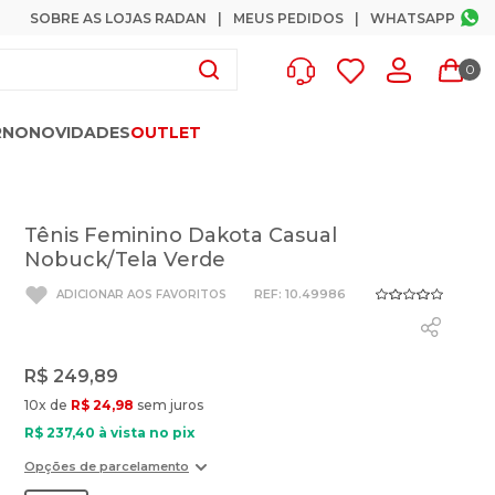
SOBRE AS LOJAS RADAN
MEUS PEDIDOS
WHATSAPP
0
RNO
NOVIDADES
OUTLET
Tênis Feminino Dakota Casual
Nobuck/Tela Verde
:
10.49986
R$
249
,
89
10
x de
R$
24
,
98
sem juros
R$
237
,
40
à vista no pix
Opções de parcelamento