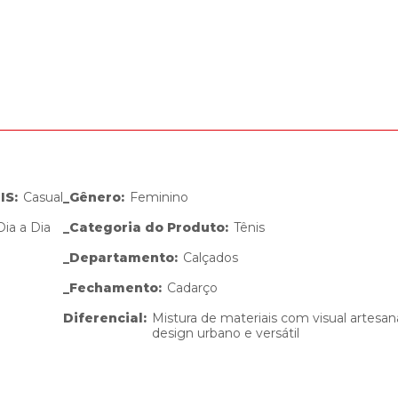
IS
:
Casual
_Gênero
:
Feminino
Dia a Dia
_Categoria do Produto
:
Tênis
_Departamento
:
Calçados
_Fechamento
:
Cadarço
Diferencial
:
Mistura de materiais com visual artesana
design urbano e versátil