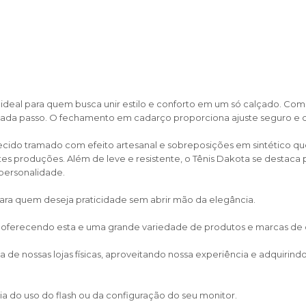
deal para quem busca unir estilo e conforto em um só calçado. Com 
 cada passo. O fechamento em cadarço proporciona ajuste seguro e co
ecido tramado com efeito artesanal e sobreposições em sintético qu
ntes produções. Além de leve e resistente, o Tênis Dakota se destaca 
personalidade.
para quem deseja praticidade sem abrir mão da elegância.
, oferecendo esta e uma grande variedade de produtos e marcas de cal
de nossas lojas físicas, aproveitando nossa experiência e adquirin
a do uso do flash ou da configuração do seu monitor.