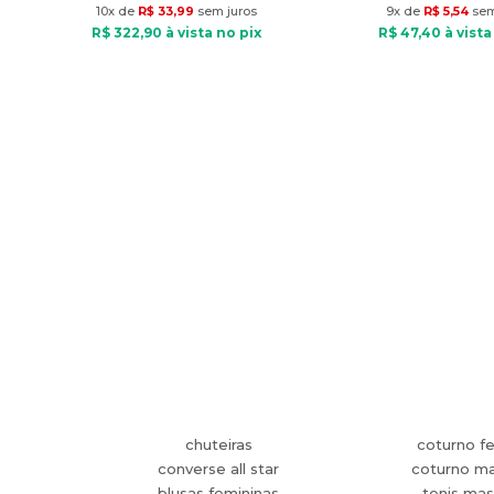
10
x de
R$
33
,
99
sem juros
9
x de
R$
5
,
54
sem
R$
322
,
90
à vista no pix
R$
47
,
40
à vista
chuteiras
coturno f
converse all star
coturno ma
blusas femininas
tenis mas