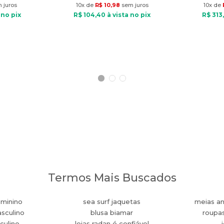
 juros
10
x de
R$
10
,
98
sem juros
10
x de
 no pix
R$
104
,
40
à vista no pix
R$
313
,
Termos Mais Buscados
eminino
sea surf jaquetas
meias an
sculino
blusa biamar
roupa
culino
lojas radan é confiável