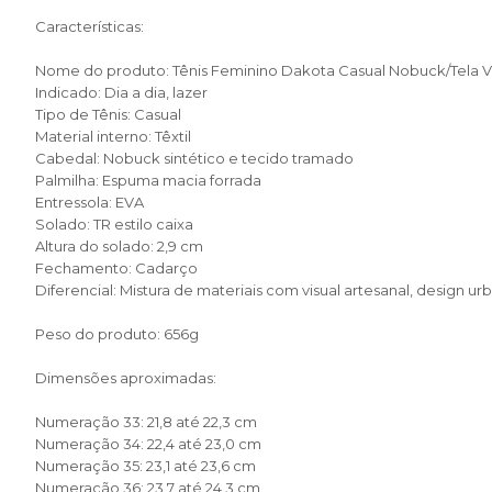
Características:
Nome do produto: Tênis Feminino Dakota Casual Nobuck/Tela 
Indicado: Dia a dia, lazer
Tipo de Tênis: Casual
Material interno: Têxtil
Cabedal: Nobuck sintético e tecido tramado
Palmilha: Espuma macia forrada
Entressola: EVA
Solado: TR estilo caixa
Altura do solado: 2,9 cm
Fechamento: Cadarço
Diferencial: Mistura de materiais com visual artesanal, design urb
Peso do produto: 656g
Dimensões aproximadas:
Numeração 33: 21,8 até 22,3 cm
Numeração 34: 22,4 até 23,0 cm
Numeração 35: 23,1 até 23,6 cm
Numeração 36: 23,7 até 24,3 cm