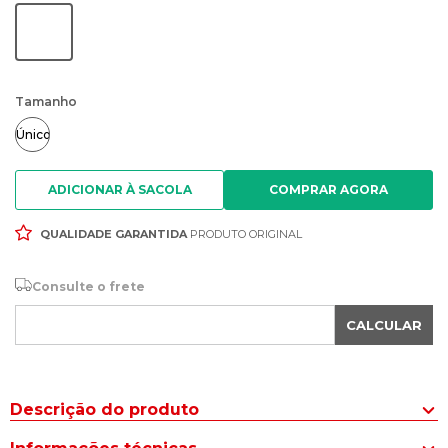
Tamanho
Único
ADICIONAR À SACOLA
QUALIDADE GARANTIDA
PRODUTO ORIGINAL
Consulte o frete
CALCULAR
Descrição do produto
O Jibbitz Crocs Borboleta Multi Roxo é o acessório perfeito, para