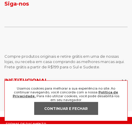
Siga-nos
calças femininas
looks outono
Compre produtos originais e retire grátis em uma de nossas
lojas, ou receba em casa comprando as melhores marcas aqui.
Frete grátis a partir de R$199 para o Sul e Sudeste.
INSTITUCIONAL
Usamos cookies para melhorar a sua experiência no site. Ao
POLÍTICAS
continuar navegando, você concorda com a nossa
Política de
Nossas Lojas
Privacidade.
Para não utilizar cookies, você pode desabilitá-los
em seu navegador.
Trabalhe Conosco
AJUDA
Política de Privacidade
CONTINUAR E FECHAR
Trocas e devoluções
Perguntas Frequentes
Política de pagamento
FORMAS DE PAGAMENTO
Fale Conosco