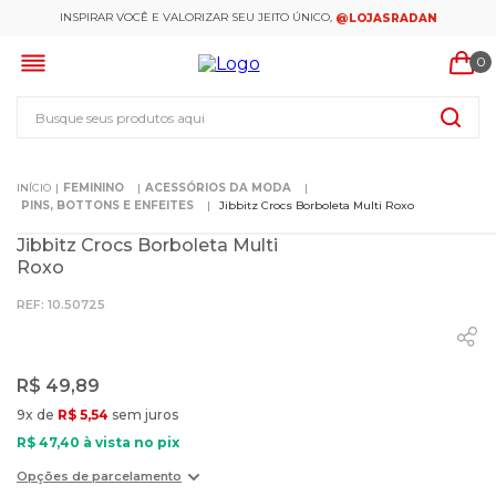
INSPIRAR VOCÊ E VALORIZAR SEU JEITO ÚNICO,
@LOJASRADAN
0
Busque seus produtos aqui
FEMININO
ACESSÓRIOS DA MODA
PINS, BOTTONS E ENFEITES
Jibbitz Crocs Borboleta Multi Roxo
Jibbitz Crocs Borboleta Multi
Roxo
:
10.50725
R$
49
,
89
9
x de
R$
5
,
54
sem juros
R$
47
,
40
à vista no pix
Opções de parcelamento