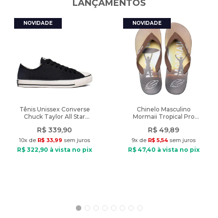
LANÇAMENTOS
do uso do flash ou da configuração do seu monitor.
Características:
Nome do produto: Jibbitz Crocs Borboleta Multi Roxo
Indicado: Personalização de calçados Crocs
Material: Metal
Tipo de Ajuste: Por pressão
Fechamento: Sem fechamento
Diferencial: encaixe por pressão, detalhes em relevo
Dimensões aproximadas:
Tênis Unissex Converse
Chinelo Masculino
Chuck Taylor All Star
Mormaii Tropical Pro
Comprimento: 2,5 cm
Grunge Preto
Texturas Marrom/Preto
Largura: 4 cm
R$
339
,
90
R$
49
,
89
10
x de
R$
33
,
99
sem juros
9
x de
R$
5
,
54
sem juros
Peso do produto: 10g
R$
322
,
90
à vista no pix
R$
47
,
40
à vista no pix
Produto Original: Autenticidade garantida pelas Lojas Radan
Atenção:
Não acompanha o calçado.
Não é um brinquedo.
Não se destina a crianças menores de 3 anos de idade.