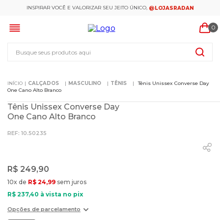
INSPIRAR VOCÊ E VALORIZAR SEU JEITO ÚNICO,
@LOJASRADAN
0
Busque seus produtos aqui
CALÇADOS
MASCULINO
TÊNIS
Tênis Unissex Converse Day
One Cano Alto Branco
Tênis Unissex Converse Day
One Cano Alto Branco
:
10.50235
R$
249
,
90
10
x de
R$
24
,
99
sem juros
R$
237
,
40
à vista no pix
Opções de parcelamento