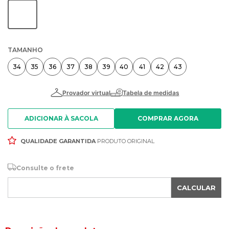
TAMANHO
34
35
36
37
38
39
40
41
42
43
ADICIONAR À SACOLA
QUALIDADE GARANTIDA
PRODUTO ORIGINAL
Consulte o frete
CALCULAR