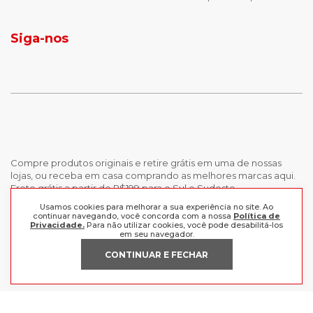
jaqueta puffer masculina
Tamanho: 43 - 29,2 cm
botas tendencia
Tamanho: 44 - 29,6 cm
tenis masculino
calçados com detalhe
Tamanho: 45 - 30,5 cm
Siga-nos
calças femininas
looks outono
Tamanho: 46 - 30,9 cm
Tamanho: 47 - 31,7 cm
Tamanho: 48 - 32,6 cm
Tamanho: 49 - 33,0 cm
Compre produtos originais e retire grátis em uma de nossas
lojas, ou receba em casa comprando as melhores marcas aqui.
Frete grátis a partir de R$199 para o Sul e Sudeste.
Usamos cookies para melhorar a sua experiência no site. Ao
continuar navegando, você concorda com a nossa
Política de
INSTITUCIONAL
Privacidade.
Para não utilizar cookies, você pode desabilitá-los
em seu navegador.
POLÍTICAS
Nossas Lojas
CONTINUAR E FECHAR
Trabalhe Conosco
AJUDA
Política de Privacidade
Trocas e devoluções
Perguntas Frequentes