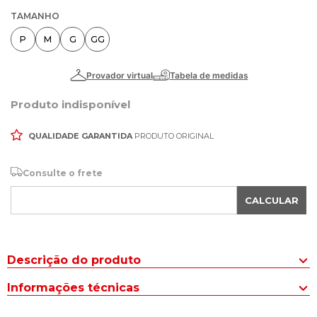
TAMANHO
P
M
G
GG
Produto indisponível
QUALIDADE GARANTIDA
PRODUTO ORIGINAL
Consulte o frete
CALCULAR
Descrição do produto
Clássica e atemporal, a Jaqueta Parka Feminina Cativa Malha
Informações técnicas
Verde Musgo é a escolha ideal para looks elegantes e modernos!