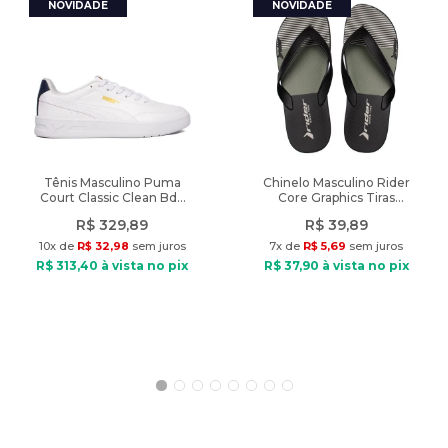
_Departamento
:
Roupas
Composição: Algodão e elastano
Tipo de tecido: Malha
_Fechamento
:
Cordão
Gola: Alta
Fechamento: Cordão
Diferencial
:
Confeccionada em malha com textura
Bolsos: 2 bolsos frontais
Peso
:
469g
Modelo veste: Tamanho P
Diferencial: Confeccionada em malha com textura
Peso: 469g
Tênis Masculino Puma
Chinelo Masculino Rider
Court Classic Clean Bdp
Core Graphics Tiras
Branco/Marinho
Preto/Verde
R$
329
,
89
R$
39
,
89
10
x de
R$
32
,
98
sem juros
7
x de
R$
5
,
69
sem juros
R$
313
,
40
à vista no pix
R$
37
,
90
à vista no pix