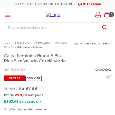
INSPIRAR VOCÊ E VALORIZAR SEU JEITO ÚNICO,
@LOJASRADAN
0
Busque seus produtos aqui
FEMININO
VESTUÁRIO
CALÇAS
Calça Feminina Bruna E Bia
Plus Size Veludo Cotelê Verde
Calça Feminina Bruna E Bia
Plus Size Veludo Cotelê Verde
:
10.44790
OUTLET
30%
OFF
R$
97
,
99
R$
139
,
89
10
x de
R$
9
,
79
sem juros
R$
93
,
09
à vista no pix
Opções de parcelamento