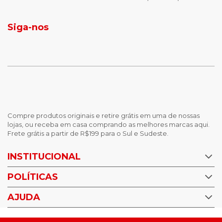
jaqueta puffer masculina
botas tendencia
tenis masculino
calçados com detalhe
Siga-nos
calças femininas
looks outono
Compre produtos originais e retire grátis em uma de nossas
lojas, ou receba em casa comprando as melhores marcas aqui.
Frete grátis a partir de R$199 para o Sul e Sudeste.
INSTITUCIONAL
POLÍTICAS
Nossas Lojas
Trabalhe Conosco
AJUDA
Política de Privacidade
Trocas e devoluções
Perguntas Frequentes