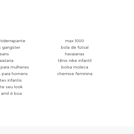
tiderrapante
max 1000
s gangster
bola de futsal
jeans
havaianas
aiataria
tênis nike infantil
 para mulheres
bolsa moleca
s para homens
chemise feminina
es infantis
te seu look
 amil é boa