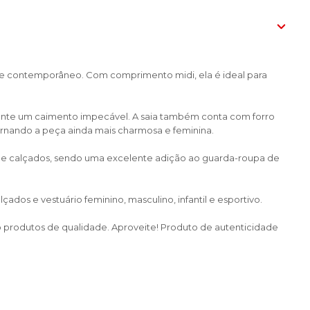
e e contemporâneo. Com comprimento midi, ela é ideal para
 garante um caimento impecável. A saia também conta com forro
tornando a peça ainda mais charmosa e feminina.
as e calçados, sendo uma excelente adição ao guarda-roupa de
dos e vestuário feminino, masculino, infantil e esportivo.
do produtos de qualidade. Aproveite! Produto de autenticidade