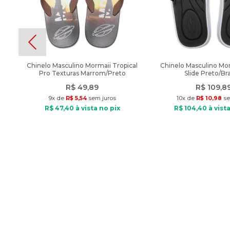
Chinelo Masculino Mormaii Tropical
Chinelo Masculino Mo
Pro Texturas Marrom/Preto
Slide Preto/Br
R$
49
,
89
R$
109
,
8
9
x de
R$
5
,
54
sem juros
10
x de
R$
10
,
98
se
R$
47
,
40
à vista no pix
R$
104
,
40
à vista