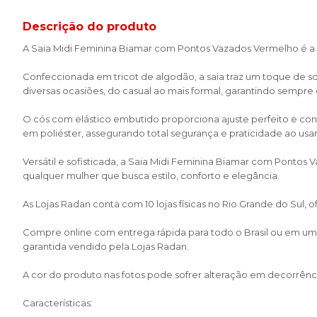
Descrição do produto
A Saia Midi Feminina Biamar com Pontos Vazados Vermelho é a
Confeccionada em tricot de algodão, a saia traz um toque de 
diversas ocasiões, do casual ao mais formal, garantindo sempre e
O cós com elástico embutido proporciona ajuste perfeito e confo
em poliéster, assegurando total segurança e praticidade ao usa
Versátil e sofisticada, a Saia Midi Feminina Biamar com Ponto
qualquer mulher que busca estilo, conforto e elegância.
As Lojas Radan conta com 10 lojas físicas no Rio Grande do Sul,
Compre online com entrega rápida para todo o Brasil ou em uma 
garantida vendido pela Lojas Radan.
A cor do produto nas fotos pode sofrer alteração em decorrênci
Características: