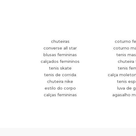
chuteiras
coturno f
converse all star
coturno ma
blusas femininas
tenis mas
calçados femininos
chuteira 
tenis skate
tenis fe
tenis de corrida
calça moleto
chuteira nike
tenis esp
estilo do corpo
luva de g
calças femininas
agasalho m