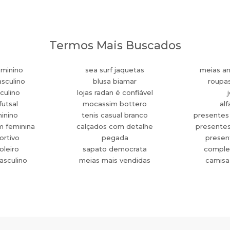
Termos Mais Buscados
eminino
sea surf jaquetas
meias an
sculino
blusa biamar
roupa
culino
lojas radan é confiável
futsal
mocassim bottero
alf
minino
tenis casual branco
presentes
m feminina
calçados com detalhe
presente
ortivo
pegada
present
oleiro
sapato democrata
comple
asculino
meias mais vendidas
camisa