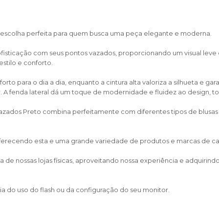
 escolha perfeita para quem busca uma peça elegante e moderna.
sofisticação com seus pontos vazados, proporcionando um visual lev
stilo e conforto.
rto para o dia a dia, enquanto a cintura alta valoriza a silhueta e
r. A fenda lateral dá um toque de modernidade e fluidez ao design, 
s Vazados Preto combina perfeitamente com diferentes tipos de blus
 oferecendo esta e uma grande variedade de produtos e marcas de calça
de nossas lojas físicas, aproveitando nossa experiência e adquirin
a do uso do flash ou da configuração do seu monitor.