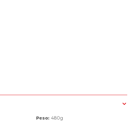
Peso
:
480g