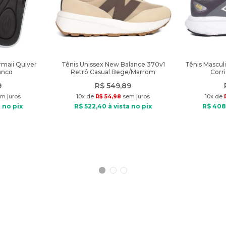
rmaii Quiver
Tênis Unissex New Balance 370v1
Tênis Mascul
anco
Retrô Casual Bege/Marrom
Corr
9
R$
549
,
89
m juros
10
x de
R$
54
,
98
sem juros
10
x de
 no pix
R$
522
,
40
à vista no pix
R$
408