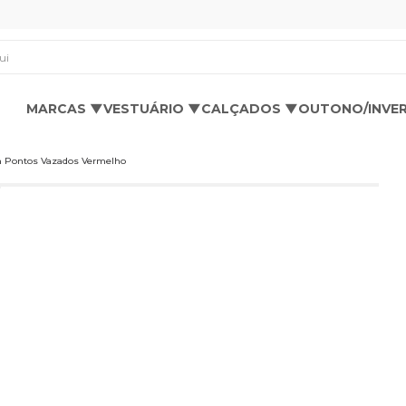
os aqui
MARCAS ▼
VESTUÁRIO ▼
CALÇADOS ▼
OUTONO/INVE
m Pontos Vazados Vermelho