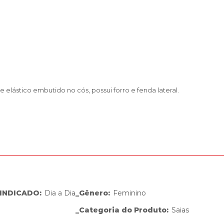
 elástico embutido no cós, possui forro e fenda lateral.
INDICADO
:
Dia a Dia
_Gênero
:
Feminino
_Categoria do Produto
:
Saias