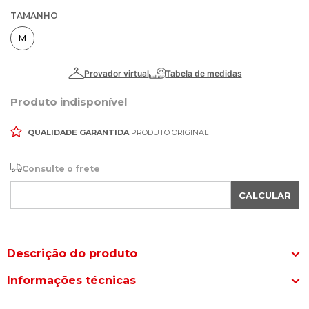
TAMANHO
M
Produto indisponível
QUALIDADE GARANTIDA
PRODUTO ORIGINAL
Consulte o frete
CALCULAR
Descrição do produto
Com muito conforto e versatilidade, a Saia Midi Feminina Biamar
Informações técnicas
Canelada com Fenda Branco é a escolha perfeita para compor
seus looks de verão.