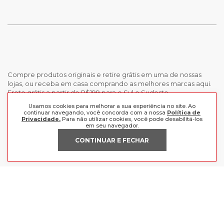
Compre produtos originais e retire grátis em uma de nossas
lojas, ou receba em casa comprando as melhores marcas aqui.
Frete grátis a partir de R$199 para o Sul e Sudeste.
Usamos cookies para melhorar a sua experiência no site. Ao
continuar navegando, você concorda com a nossa
Política de
INSTITUCIONAL
Privacidade.
Para não utilizar cookies, você pode desabilitá-los
em seu navegador.
POLÍTICAS
Nossas Lojas
CONTINUAR E FECHAR
Trabalhe Conosco
AJUDA
Política de Privacidade
Trocas e devoluções
Perguntas Frequentes
Política de pagamento
FORMAS DE PAGAMENTO
Fale Conosco
CERTIFICADOS