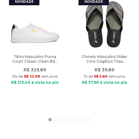
A cor do produto nas fotos pode sofrer alteração em decorrência
do uso do flash ou da configuração do seu monitor.
Características:
Nome do produto: Saia Midi Feminina Biamar Canelada com
Fenda Branco
Indicado: Dia a dia
Tipo de saia: Midi
Composição: algodão e outras fibras
Tênis Masculino Puma
Chinelo Masculino Rider
Court Classic Clean Bdp
Core Graphics Tiras
Tipo de tecido: tricot
Branco/Marinho
Preto/Verde
Cós: Com elástico
R$
329
,
89
R$
39
,
89
Cintura: Alta
10
x de
R$
32
,
98
sem juros
7
x de
R$
5
,
69
sem juros
Fechamento: Sem fechamento
R$
313
,
40
à vista no pix
R$
37
,
90
à vista no pix
Comprimento: 68cm (no tamanho P)
Diferencial: Saia canelada com elástico embutido e fenda lateral
Peso do produto: 327g