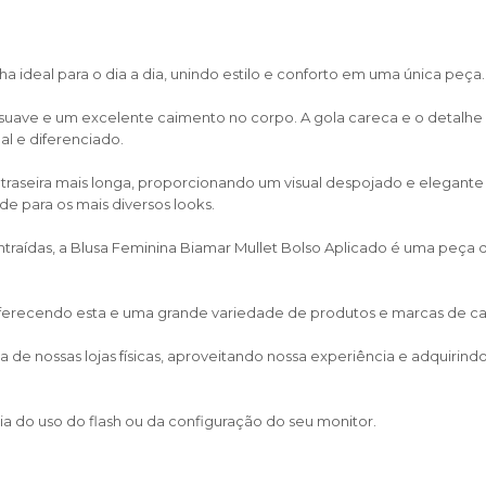
a ideal para o dia a dia, unindo estilo e conforto em uma única peça.
e suave e um excelente caimento no corpo. A gola careca e o deta
l e diferenciado.
 traseira mais longa, proporcionando um visual despojado e elegante
de para os mais diversos looks.
ntraídas, a Blusa Feminina Biamar Mullet Bolso Aplicado é uma peç
 oferecendo esta e uma grande variedade de produtos e marcas de calça
de nossas lojas físicas, aproveitando nossa experiência e adquirin
a do uso do flash ou da configuração do seu monitor.