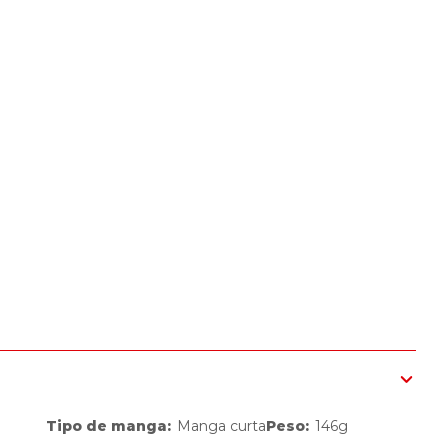
Tipo de manga
:
Manga curta
Peso
:
146g