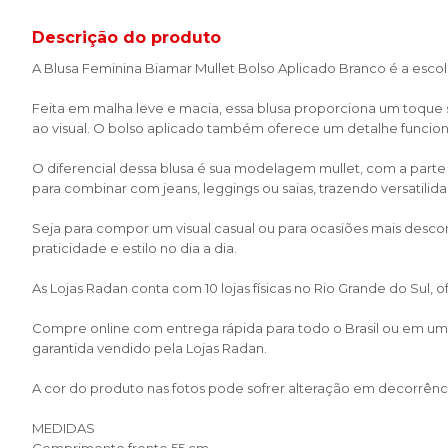
Descrição do produto
A Blusa Feminina Biamar Mullet Bolso Aplicado Branco é a escolh
Feita em malha leve e macia, essa blusa proporciona um toqu
ao visual. O bolso aplicado também oferece um detalhe funciona
O diferencial dessa blusa é sua modelagem mullet, com a parte
para combinar com jeans, leggings ou saias, trazendo versatilida
Seja para compor um visual casual ou para ocasiões mais desco
praticidade e estilo no dia a dia.
As Lojas Radan conta com 10 lojas físicas no Rio Grande do Sul,
Compre online com entrega rápida para todo o Brasil ou em uma 
garantida vendido pela Lojas Radan.
A cor do produto nas fotos pode sofrer alteração em decorrênci
MEDIDAS