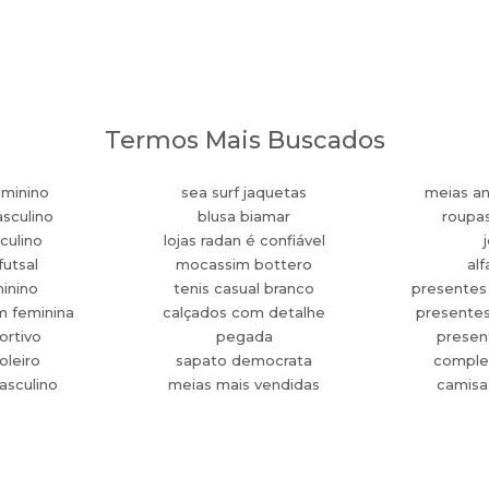
Termos Mais Buscados
eminino
sea surf jaquetas
meias an
sculino
blusa biamar
roupa
culino
lojas radan é confiável
futsal
mocassim bottero
alf
minino
tenis casual branco
presentes
m feminina
calçados com detalhe
presente
ortivo
pegada
present
oleiro
sapato democrata
comple
asculino
meias mais vendidas
camisa