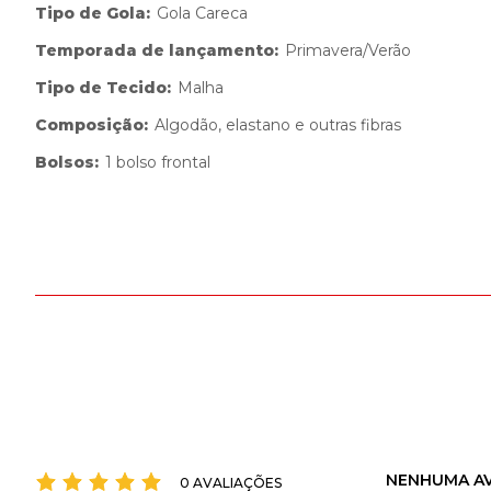
Tipo de Gola
:
Gola Careca
Temporada de lançamento
:
Primavera/Verão
Tipo de Tecido
:
Malha
Composição
:
Algodão, elastano e outras fibras
Bolsos
:
1 bolso frontal
NENHUMA AV
0 AVALIAÇÕES