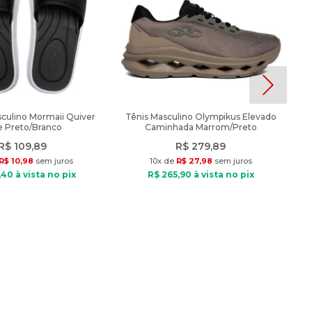
culino Mormaii Quiver
Tênis Masculino Olympikus Elevado
de Preto/Branco
Caminhada Marrom/Preto
R$
109
,
89
R$
279
,
89
R$
10
,
98
sem juros
10
x de
R$
27
,
98
sem juros
,
40
à vista no pix
R$
265
,
90
à vista no pix