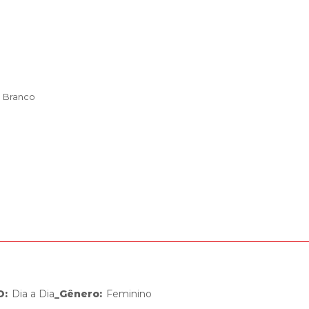
o Branco
O
:
Dia a Dia
_Gênero
:
Feminino