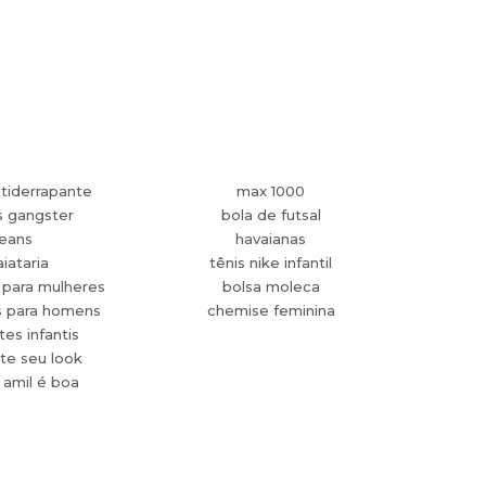
tiderrapante
max 1000
s gangster
bola de futsal
jeans
havaianas
aiataria
tênis nike infantil
 para mulheres
bolsa moleca
s para homens
chemise feminina
es infantis
te seu look
 amil é boa