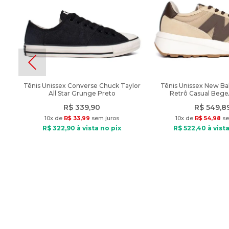
Tênis Unissex Converse Chuck Taylor
Tênis Unissex New Ba
All Star Grunge Preto
Retrô Casual Beg
R$
339
,
90
R$
549
,
8
10
x de
R$
33
,
99
sem juros
10
x de
R$
54
,
98
se
R$
322
,
90
à vista no pix
R$
522
,
40
à vista