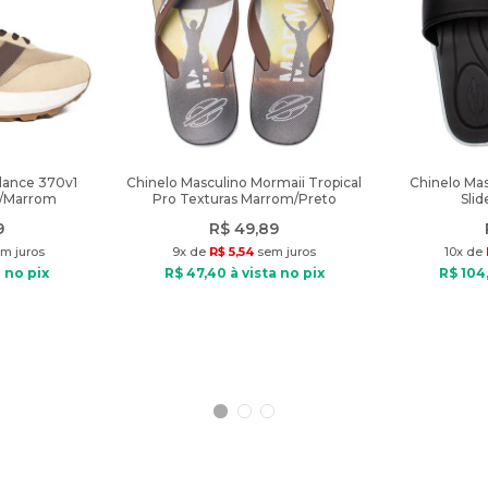
lance 370v1
Chinelo Masculino Mormaii Tropical
Chinelo Mas
e/Marrom
Pro Texturas Marrom/Preto
Sli
9
R$
49
,
89
m juros
9
x de
R$
5
,
54
sem juros
10
x de
 no pix
R$
47
,
40
à vista no pix
R$
104