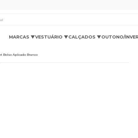
os aqui
MARCAS ▼
VESTUÁRIO ▼
CALÇADOS ▼
OUTONO/INVE
t Bolso Aplicado Branco