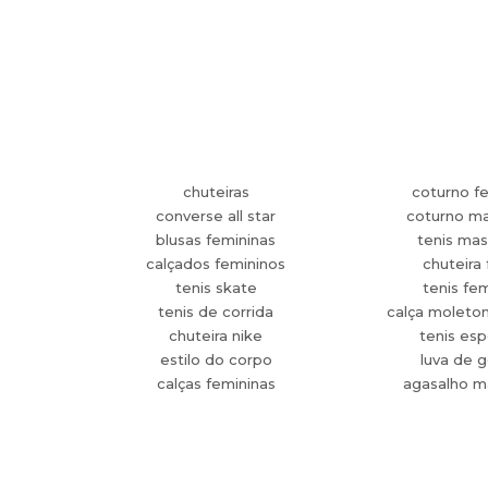
chuteiras
coturno f
converse all star
coturno ma
blusas femininas
tenis mas
calçados femininos
chuteira 
tenis skate
tenis fe
tenis de corrida
calça moleto
chuteira nike
tenis esp
estilo do corpo
luva de g
calças femininas
agasalho m