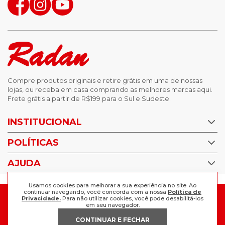
Compre produtos originais e retire grátis em uma de nossas
lojas, ou receba em casa comprando as melhores marcas aqui.
Frete grátis a partir de R$199 para o Sul e Sudeste.
INSTITUCIONAL
POLÍTICAS
Nossas Lojas
Trabalhe Conosco
AJUDA
Política de Privacidade
Trocas e devoluções
Perguntas Frequentes
Usamos cookies para melhorar a sua experiência no site. Ao
Política de pagamento
continuar navegando, você concorda com a nossa
Política de
FORMAS DE PAGAMENTO
Fale Conosco
Privacidade.
Para não utilizar cookies, você pode desabilitá-los
em seu navegador.
CONTINUAR E FECHAR