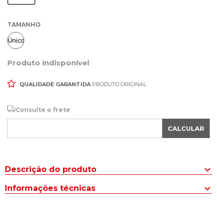
TAMANHO
Único
Produto indisponível
QUALIDADE GARANTIDA
PRODUTO ORIGINAL
Consulte o frete
CALCULAR
Descrição do produto
A Regata Feminina Biamar Tricot com Gola V Verde Escuro é a
Informações técnicas
peça perfeita para te acompanhar em todas as ocasiões.
Tipo de BLUSA
:
Regata
Com estilo clássico, o modelo compõe looks mais casuais