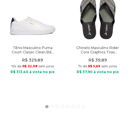
Medidas:
Comprimento 49 cm
Circunferência busto 54 cm
Características:
Indicado: Dia a dia
Tipo de blusa: Regata
Composição: Viscose e poliéster
Tênis Masculino Puma
Chinelo Masculino Rider
Court Classic Clean Bdp
Core Graphics Tiras
Tipo de tecido: Tricot
Branco/Marinho
Preto/Verde
Gola: V
R$
329
,
89
R$
39
,
89
Fechamento: Sem fechamento
10
x de
R$
32
,
98
sem juros
7
x de
R$
5
,
69
sem juros
Diferencial: feita em tricot leve canelado, possui modelagem
R$
313
,
40
à vista no pix
R$
37
,
90
à vista no pix
justa com gola V
Modelo veste: Tamanho Único
Medidas do modelo: Altura: 1,75m / Peso: 64kg
Peso do produto: 142g