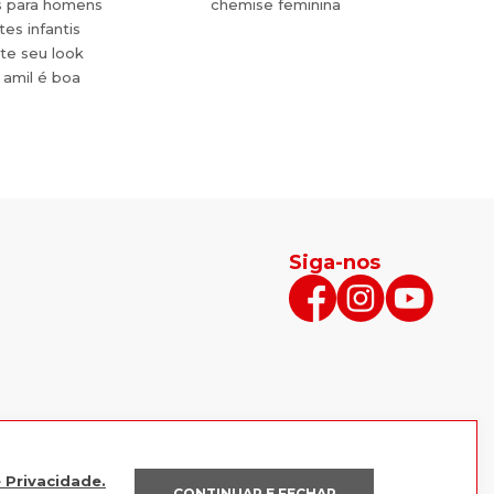
s para homens
chemise feminina
es infantis
te seu look
 amil é boa
Siga-nos
e Privacidade.
CONTINUAR E FECHAR