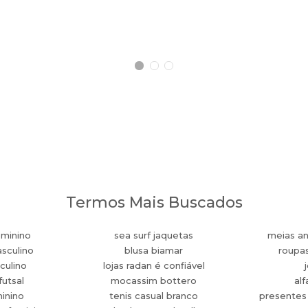
Termos Mais Buscados
eminino
sea surf jaquetas
meias an
sculino
blusa biamar
roupa
culino
lojas radan é confiável
futsal
mocassim bottero
alf
minino
tenis casual branco
presentes