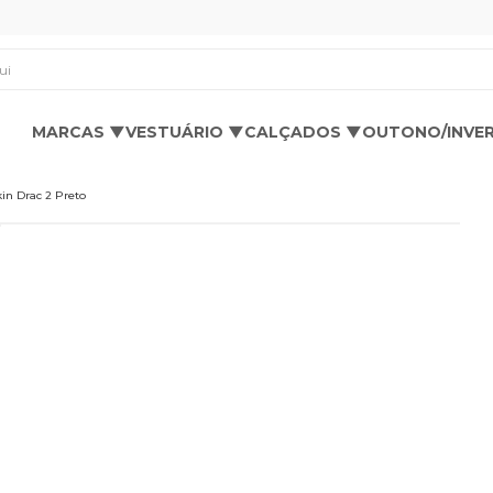
os aqui
MARCAS ▼
VESTUÁRIO ▼
CALÇADOS ▼
OUTONO/INVE
in Drac 2 Preto