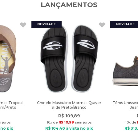
LANÇAMENTOS
aii Tropical
Chinelo Masculino Mormaii Quiver
Tênis Unisse
om/Preto
Slide Preto/Branco
Jean
R$
109
,
89
 juros
10
x de
R$
10
,
98
sem juros
10
x de
 no pix
R$
104
,
40
à vista no pix
R$
313
,