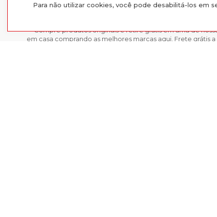
Para não utilizar cookies, você pode desabilitá-los em 
Compre produtos originais e retire grátis em uma de nossa
em casa comprando as melhores marcas aqui. Frete grátis a 
o Sul e Sudeste.
Com 10 lojas físicas entre as cidades do Rio Grande do Sul f
escolha entre comprar presencialmente ou comprar moda onl
Calça Térmic
pedido em São Leopoldo, Esteio, Sapucaia, Montenegro, Gra
Cachoeirinha, Guaíba ou Alvorada.
Encontre as melhores marcas de calçados, roupas e acessó
Radan e inspire-se. Você é importante e única para nós!
PAGUE NO CARTÃO OU COM DESCONTO NO PIX
Lojas Radan Eireli | CNPJ 88.979.547/0001-21 | Avenida Getúlio Vargas - BR11