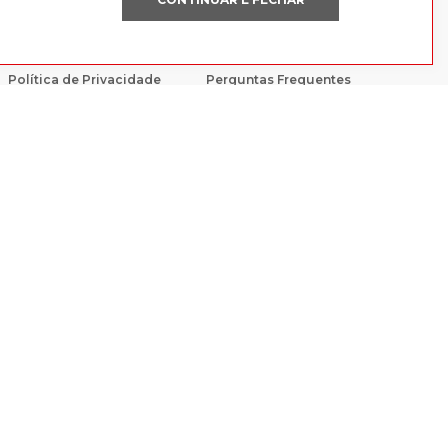
POLÍTICAS
AJUDA
Política de Privacidade
Perguntas Frequentes
Trocas e devoluções
Fale Conosco
Política de Pagamento
Código de Conduta e Ética
E CONFIÁVEL