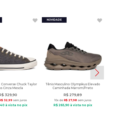
x Converse Chuck Taylor
Tênis Masculino Olympikus Elevado
s Cinza Mescla
Caminhada Marrom/Preto
R$
329
,
90
R$
279
,
89
R$
32
,
99
sem juros
10
x de
R$
27
,
98
sem juros
40
à vista no pix
R$
265
,
90
à vista no pix