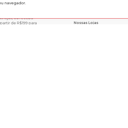
seu navegador.
INSTITUCIONAL
s lojas, ou receba
Nossas Lojas
partir de R$199 para
Trabalhe Conosco
acilitando a
ine e retirar seu
INDISPONÍVEL
a Poker Skin Drac 2 Preto
vataí,
rios nas Lojas
SIT
6, 1124-1130, CEP 93010-074, Centro, São Leopoldo - RS.