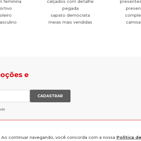
m feminina
calçados com detalhe
presente
ortivo
pegada
present
oleiro
sapato democrata
comple
asculino
meias mais vendidas
camisa
moções e
CADASTRAR
ade.
e. Ao continuar navegando, você concorda com a nossa
Política d