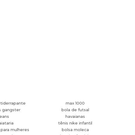
tiderrapante
max 1000
s gangster
bola de futsal
jeans
havaianas
aiataria
tênis nike infantil
 para mulheres
bolsa moleca