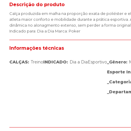
Descrição do produto
Calça produzida em malha na proporção exata de poliéster e e
atleta maior conforto e mobilidade durante a prática esportiva.
dinâmica no alonagmento extenso, sem perder a forma original. 
Indicado para: Dia a Dia Marca: Poker
Informações técnicas
CALÇAS
:
Treino
INDICADO
:
Dia a Dia
Esportivo
_Gênero
:
Esporte I
_Categori
_Departa