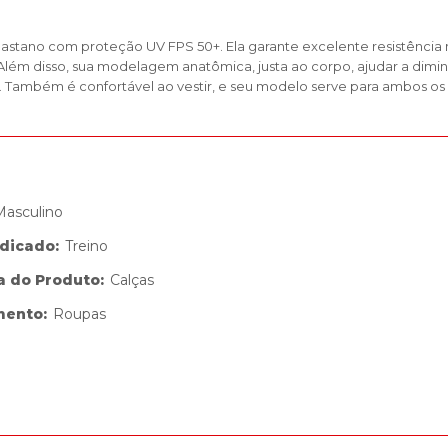
lastano com proteção UV FPS 50+. Ela garante excelente resistência
 Além disso, sua modelagem anatômica, justa ao corpo, ajudar a dimin
Também é confortável ao vestir, e seu modelo serve para ambos os se
Masculino
ndicado
:
Treino
a do Produto
:
Calças
mento
:
Roupas