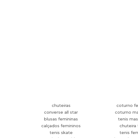
chuteiras
coturno f
converse all star
coturno ma
blusas femininas
tenis mas
calçados femininos
chuteira 
tenis skate
tenis fe