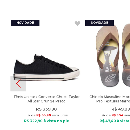
Tênis Unissex Converse Chuck Taylor
Chinelo Masculino Morm
All Star Grunge Preto
Pro Texturas Marr
R$
339
,
90
R$
49
,
89
10
x de
R$
33
,
99
sem juros
9
x de
R$
5
,
54
sem
R$
322
,
90
à vista no pix
R$
47
,
40
à vista