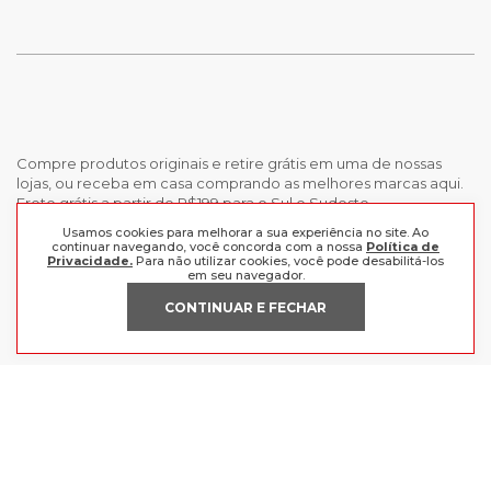
Compre produtos originais e retire grátis em uma de nossas
lojas, ou receba em casa comprando as melhores marcas aqui.
Frete grátis a partir de R$199 para o Sul e Sudeste.
Usamos cookies para melhorar a sua experiência no site. Ao
continuar navegando, você concorda com a nossa
Política de
INSTITUCIONAL
Privacidade.
Para não utilizar cookies, você pode desabilitá-los
em seu navegador.
POLÍTICAS
Nossas Lojas
CONTINUAR E FECHAR
Trabalhe Conosco
AJUDA
Política de Privacidade
Trocas e devoluções
Perguntas Frequentes
Política de pagamento
FORMAS DE PAGAMENTO
Fale Conosco
CERTIFICADOS