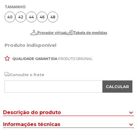
TAMANHO
40
42
44
46
48
Produto indisponível
QUALIDADE GARANTIDA
PRODUTO ORIGINAL
Consulte o frete
CALCULAR
Descrição do produto
Para quem gosta de detalhes chegou o Short Jeans Feminino
Informações técnicas
Max Denim Solto Azul, uma peça essencial para quem busca
combinar estilo casual com conforto. Ideal para uma variedade