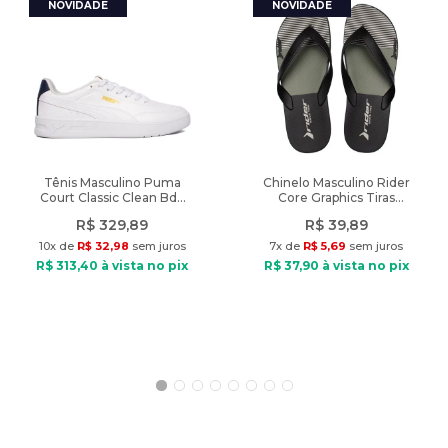
adquirindo produtos de qualidade. Aproveite! Produto de
autenticidade garantida vendido pela Lojas Radan.
A cor do produto nas fotos pode sofrer alteração em decorrência
do uso do flash ou da configuração do seu monitor.
Características:
Indicado: Dia a dia
Composição: Algodão. Forro do bolso: Algodão e poliéster.
Tênis Masculino Puma
Chinelo Masculino Rider
Court Classic Clean Bdp
Core Graphics Tiras
Tipo de tecido: Jeans
Branco/Marinho
Preto/Verde
Cós: Com passantes
R$
329
,
89
R$
39
,
89
Cintura: Média
10
x de
R$
32
,
98
sem juros
7
x de
R$
5
,
69
sem juros
Fechamento: Zíper e botão
R$
313
,
40
à vista no pix
R$
37
,
90
à vista no pix
Bolsos: 2 bolsos frontais e 2 bolsos posteriores.
Diferencial: Jeans clássico com modelagem mais solta.
Modelo veste: Tamanho 40
Medidas do modelo: Altura: 1,75m / Peso: 64kg
Peso do Produto: 432g